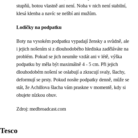
stupňů, botou vlastně ani není. Noha v nich není stabilní,
klesá klenba a navíc se nelíbí ani mužům.
Lodičky na podpatku
Boty na vysokém podpatku vypadají žensky a svůdně, ale
i jejich nošením si z dlouhodobého hlediska zaděláváte na
problém. Pokud se jich neumíte vzdát ani v létě, výška
podpatku by měla být maximálně 4 - 5 cm. Při jejich
dlouhodobém nošení se oslabují a zkracují svaly, šlachy,
deformují se prsty. Pokud nosíte podpatky denně, může se
stát, že Achillova šlacha vám praskne v momentě, kdy si
obujete nízkou obuv.
Zdroj: medbroadcast.com
Tesco