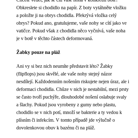
Obkreslete si chodidlo na papír. Z boty vytáhněte vložku
a položte ji na obrys chodidla. Překrývá vložka celý
obrys? Pokud ano, gratulujeme, vaše nohy se cítí jako ve
vatičce. Pokud však z chodidla něco vyčnívá, vaše noha
je v botě v těchto částech deformovaná.
Žabky pouze na pláž
Ani vy si bez nich neumíte představit léto? Žabky
(flipflops) jsou skvělé, ale vaše nohy stejný názor
nesdílejí. Každodenním nošením riskujete nejen úraz, ale i
deformaci chodidla. Chůze v nich je nestabilní, mezi prsty
se často tvoří puchýře, dlouhodobé nošení oslabuje svaly
a šlachy. Pokud jsou vyrobeny z gumy nebo plastu,
chodidlo se v nich potí, množí se bakterie a ty vedou k
plísním či infekcím. V tomto případě jde výlučně o
dovolenkovou obuv k bazénu či na pláž.