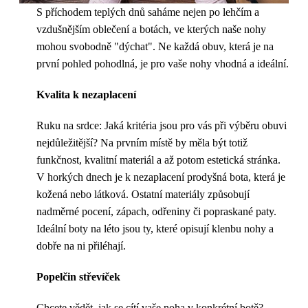
S příchodem teplých dnů saháme nejen po lehčím a
vzdušnějším oblečení a botách, ve kterých naše nohy
mohou svobodně "dýchat". Ne každá obuv, která je na
první pohled pohodlná, je pro vaše nohy vhodná a ideální.
Kvalita k nezaplacení
Ruku na srdce: Jaká kritéria jsou pro vás při výběru obuvi
nejdůležitější? Na prvním místě by měla být totiž
funkčnost, kvalitní materiál a až potom estetická stránka.
V horkých dnech je k nezaplacení prodyšná bota, která je
kožená nebo látková. Ostatní materiály způsobují
nadměrné pocení, zápach, odřeniny či popraskané paty.
Ideální boty na léto jsou ty, které opisují klenbu nohy a
dobře na ni přiléhají.
Popelčin střevíček
Chcete vědět, jak se cítí vaše noha v konkrétní botě?