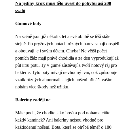
Na jediný krok musí tělo uvést do pohybu asi 200
svalů
Gumové boty
Na scéně jsou již několik let a své oblibě se těší stále
stejně. Po pryžových botách různých barev sahají dospělí
a obouvají je i svým dětem. Chyba! Největší počet
potních žláz mají právě chodidla a za den vyprodukují až
půl litru potu. Ty v gumě zůstávají a tvoří hotový ráj pro
bakterie. Tyto boty mívají nevhodný tvar, což způsobuje
vznik různých abnormalit. Jejich nošení přináší vašim
nohám více škody než užitku.
Baleríny raději ne
Máte pocit, že chodíte jako bosá a pod nohama cítíte
každý kamínek? Ani baleríny nejsou vhodné pro
každodenní nošení. Bota, která se ohýbá téměř o 180