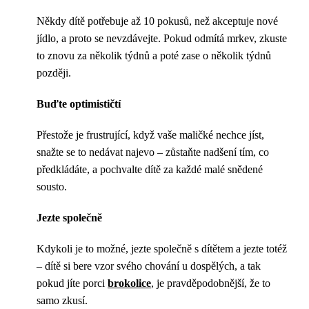
Někdy dítě potřebuje až 10 pokusů, než akceptuje nové
jídlo, a proto se nevzdávejte. Pokud odmítá mrkev, zkuste
to znovu za několik týdnů a poté zase o několik týdnů
později.
Buďte optimističtí
Přestože je frustrující, když vaše maličké nechce jíst,
snažte se to nedávat najevo – zůstaňte nadšení tím, co
předkládáte, a pochvalte dítě za každé malé snědené
sousto.
Jezte společně
Kdykoli je to možné, jezte společně s dítětem a jezte totéž
– dítě si bere vzor svého chování u dospělých, a tak
pokud jíte porci
brokolice
, je pravděpodobnější, že to
samo zkusí.