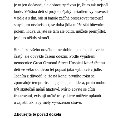
je to jen dočasné, ale dobrou zprávou je, že to tak nejspíš
bude. Většina dětí si projde nějakým stádiem vybíravosti
v jídle a s tím, jak si batole začíná prosazovat rostoucí
smysl pro nezávislost, se doba jídla může stát bitevním
polem. Když už jste se tam ale ocitli, můžete přemýšlet,
jestli to někdy skončí…
Strach ze všeho nového – neofobie – je u batolat velice
častý, ale obvykle časem odezní. Podle vyjádření
nemocnice Great Ormond Street Hospital lze až třetinu
dětí ve věku od dvou let popsat jako vybíravé v jídle.
Jedním z důvodů je, že na konci prvního roku se
zpomaluje tempo růstu a jejich apetit klesá, proto mohou
být skutečně méně hladové. Místo abyste se cítili
frustrovaní, existují určité triky, které můžete uplatnit
a zajistit tak, aby měly vyváženou stravu.
Zkoušejte to pořád dokola