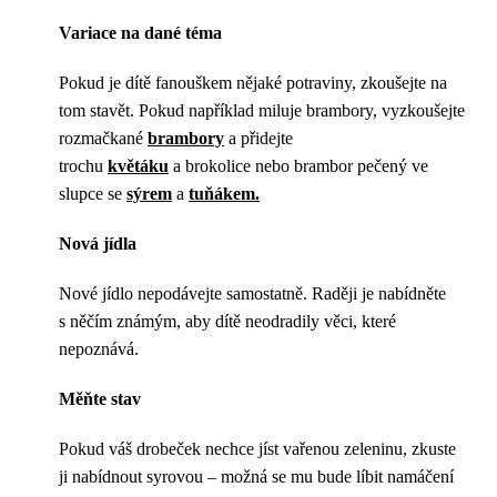
Variace na dané téma
Pokud je dítě fanouškem nějaké potraviny, zkoušejte na
tom stavět. Pokud například miluje brambory, vyzkoušejte
rozmačkané
brambory
a přidejte
trochu
květáku
a brokolice nebo brambor pečený ve
slupce se
sýrem
a
tuňákem.
Nová jídla
Nové jídlo nepodávejte samostatně. Raději je nabídněte
s něčím známým, aby dítě neodradily věci, které
nepoznává.
Měňte stav
Pokud váš drobeček nechce jíst vařenou zeleninu, zkuste
ji nabídnout syrovou – možná se mu bude líbit namáčení