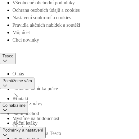
Všeobecné obchodní podmínky
Ochrana osobních údajů a cookies
Nastavení soukromí a cookies
Pravidla akčních nabídek a soutěží
Můj účet
Chci novinky
Tesco
O nás
Pomůžeme vám
Aktuální nabídka práce
Kontakt
Tiskové zprávy
Co nabízíme
Najdi obchod
Myslíme na budoucnost
Akční letáky
Časté otázky
Podmínky a nastavení
Obchodní skupina Tesco
Online nákupy