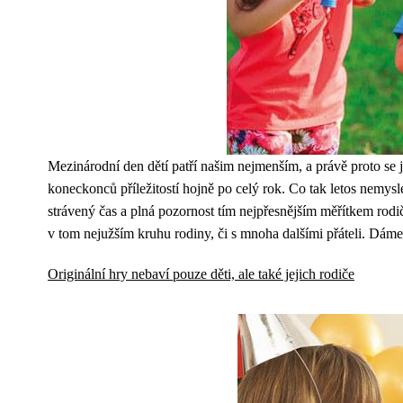
Mezinárodní den dětí patří našim nejmenším, a právě proto se j
koneckonců příležitostí hojně po celý rok. Co tak letos nemysl
strávený čas a plná pozornost tím nejpřesnějším měřítkem rodi
v tom nejužším kruhu rodiny, či s mnoha dalšími přáteli. Dáme 
Originální hry nebaví pouze děti, ale také jejich rodiče