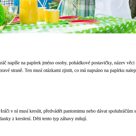
hráč napíše na papírek jméno osoby, pohádkové postavičky, název věci či 
 pravé straně. Ten musí otázkami zjistit, co má napsáno na papírku nal
. Hráči v ní musí kreslit, předvádět pantomimu nebo dávat spoluhráčům
anky z kreslení. Děti tento typ zábavy milují.