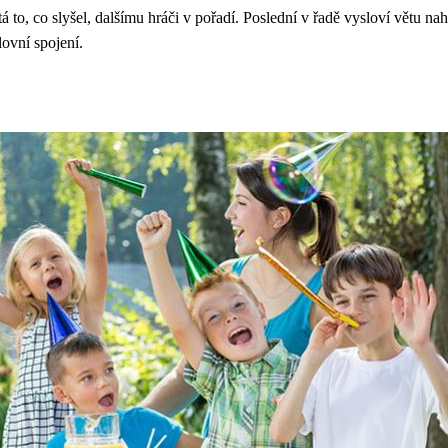
á to, co slyšel, dalšímu hráči v pořadí. Poslední v řadě vysloví větu na
lovní spojení.