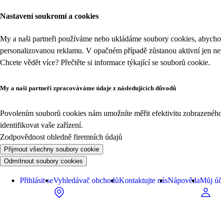
Nastavení soukromí a cookies
My a naši partneři používáme nebo ukládáme soubory cookies, abychom
personalizovanou reklamu. V opačném případě zůstanou aktivní jen n
Chcete vědět více? Přečtěte si informace týkající se
souborů cookie
.
My a naši partneři zpracováváme údaje z následujících důvodů
Povolením souborů cookies nám umožníte měřit efektivitu zobrazeného o
identifikovat vaše zařízení.
Zodpovědnost ohledně firemních údajů
Přijmout všechny soubory cookie
Odmítnout soubory cookies
Přihlásit se
Vyhledávač obchodů
Kontaktujte nás
Nápověda
Můj úč