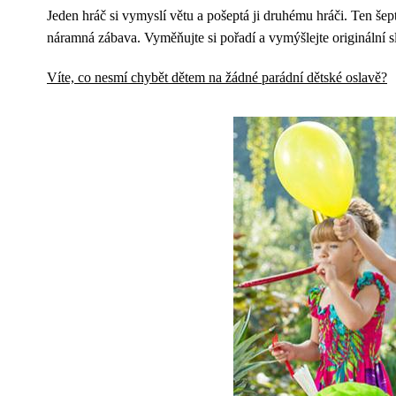
Jeden hráč si vymyslí větu a pošeptá ji druhému hráči. Ten šept
náramná zábava. Vyměňujte si pořadí a vymýšlejte originální s
Víte, co nesmí chybět dětem na žádné parádní dětské oslavě?