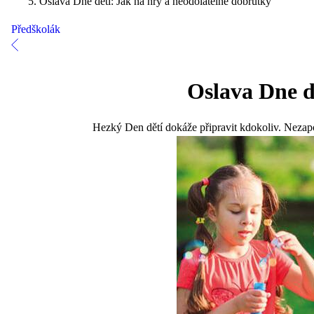
Oslava Dne dětí: Jak na hry a neodolatelné dobrůtky
Předškolák
Oslava Dne d
Hezký Den dětí dokáže připravit kdokoliv. Nezapom