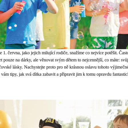
e 1. června, jako jejich milující rodiče, snažíme co nejvíce potěšit. Č
et pouze na dárky, ale věnovat svým dětem to nejcennější, co máte: svůj
čovské lásky. Nachystejte proto pro ně krásnou oslavu tohoto výjimečn
vám tipy, jak svá dítka zabavit a připravit jim k tomu opravdu fantastic