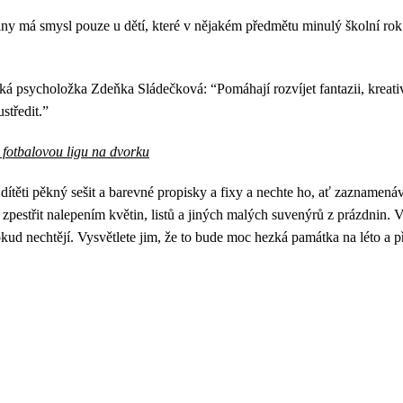
ny má smysl pouze u dětí, které v nějakém předmětu minulý školní rok
íká psycholožka Zdeňka Sládečková: “Pomáhají rozvíjet fantazii, kreativn
středit.”
 fotbalovou ligu na dvorku
těti pěkný sešit a barevné propisky a fixy a nechte ho, ať zaznamenává
e zpestřit nalepením květin, listů a jiných malých suvenýrů z prázdni
d nechtějí. Vysvětlete jim, že to bude moc hezká památka na léto a př