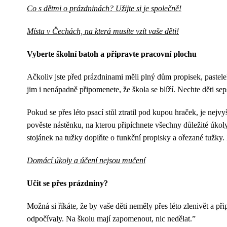
Co s dětmi o prázdninách? Užijte si je společně!
Místa v Čechách, na která musíte vzít vaše děti!
Vyberte školní batoh a připravte pracovní plochu
Ačkoliv jste před prázdninami měli plný dům propisek, pastele
jim i nenápadně připomenete, že škola se blíží. Nechte děti se
Pokud se přes léto psací stůl ztratil pod kupou hraček, je nejv
pověste nástěnku, na kterou připíchnete všechny důležité úkoly,
stojánek na tužky doplňte o funkční propisky a ořezané tužky. 
Domácí úkoly a účení nejsou mučení
Učit se přes prázdniny?
Možná si říkáte, že by vaše děti neměly přes léto zlenivět a př
odpočívaly. Na školu mají zapomenout, nic nedělat.”