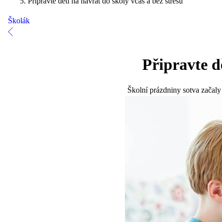
Připravte děti na návrat do školy včas a bez stresu
Školák
Připravte d
Školní prázdniny sotva začaly 