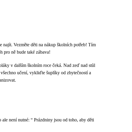
e najít. Vezměte děti na nákup školních potřeb! Tím
oh pro ně bude také zábava!
školáky v dalším školním roce čeká. Nad zeď nad stůl
í všechno učení, vykliďte šuplíky od zbytečností a
anizovat.
o ale není nutné: “ Prázdniny jsou od toho, aby děti