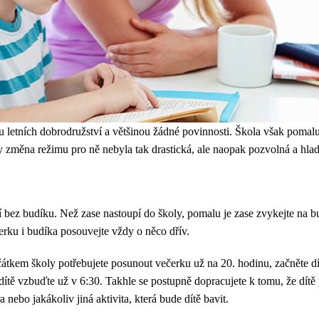
u letních dobrodružství a většinou žádné povinnosti. Škola však pomalu a
y změna režimu pro ně nebyla tak drastická, ale naopak pozvolná a hla
ání bez budíku. Než zase nastoupí do školy, pomalu je zase zvykejte n
erku i budíka posouvejte vždy o něco dřív.
čátkem školy potřebujete posunout večerku už na 20. hodinu, začněte dít
ítě vzbuďte už v 6:30. Takhle se postupně dopracujete k tomu, že dítě
a nebo jakákoliv jiná aktivita, která bude dítě bavit.