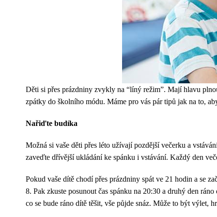
Děti si přes prázdniny zvykly na “líný režim”. Mají hlavu plno
zpátky do školního módu. Máme pro vás pár tipů jak na to, ab
Nařiďte budíka
Možná si vaše děti přes léto užívají pozdější večerku a vstáv
zaveďte dřívější ukládání ke spánku i vstávání. Každý den več
Pokud vaše dítě chodí přes prázdniny spát ve 21 hodin a se za
8. Pak zkuste posunout čas spánku na 20:30 a druhý den ráno d
co se bude ráno dítě těšit, vše půjde snáz. Může to být výlet, hr