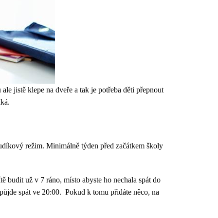
le jistě klepe na dveře a tak je potřeba děti přepnout
dká.
a budíkový režim. Minimálně týden před začátkem školy
ě budit už v 7 ráno, místo abyste ho nechala spát do
 půjde spát ve 20:00. Pokud k tomu přidáte něco, na