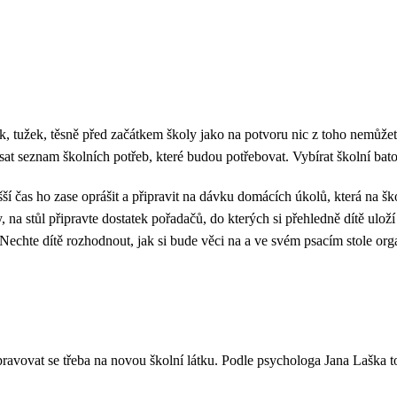
k, tužek, těsně před začátkem školy jako na potvoru nic z toho nemůžet
psat seznam školních potřeb, které budou potřebovat. Vybírat školní bat
yšší čas ho zase oprášit a připravit na dávku domácích úkolů, která na 
 na stůl připravte dostatek pořadačů, do kterých si přehledně dítě ulož
Nechte dítě rozhodnout, jak si bude věci na a ve svém psacím stole org
ipravovat se třeba na novou školní látku. Podle psychologa Jana Laška t