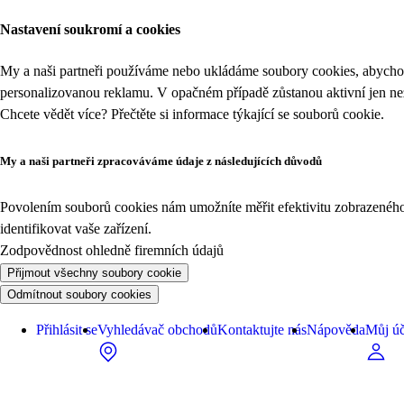
Nastavení soukromí a cookies
My a naši partneři používáme nebo ukládáme soubory cookies, abychom
personalizovanou reklamu. V opačném případě zůstanou aktivní jen n
Chcete vědět více? Přečtěte si informace týkající se
souborů cookie
.
My a naši partneři zpracováváme údaje z následujících důvodů
Povolením souborů cookies nám umožníte měřit efektivitu zobrazeného o
identifikovat vaše zařízení.
Zodpovědnost ohledně firemních údajů
Přijmout všechny soubory cookie
Odmítnout soubory cookies
Přihlásit se
Vyhledávač obchodů
Kontaktujte nás
Nápověda
Můj úč