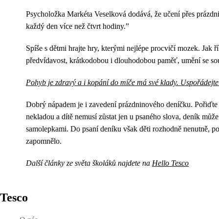
Psycholožka Markéta Veselková dodává, že učení přes prázdni
každý den více než čtvrt hodiny.”
Spíše s dětmi hrajte hry, kterými nejlépe procvičí mozek. Jak ř
předvídavost, krátkodobou i dlouhodobou paměť, umění se sou
Pohyb je zdravý a i kopání do míče má své klady. Uspořádejte
Dobrý nápadem je i zavedení prázdninového deníčku. Pořiďte dí
nekladou a dítě nemusí zůstat jen u psaného slova, deník můž
samolepkami. Do psaní deníku však děti rozhodně nenutně, poku
zapomnělo.
Další články ze světa školáků najdete na
Hello Tesco
Tesco