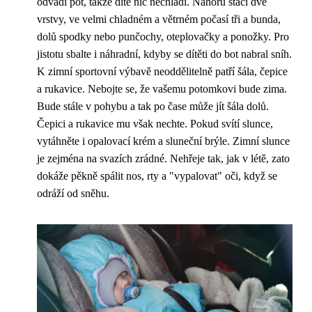
odvádí pot, takže dítě nic nechladí. Nahoru stačí dvě
vrstvy, ve velmi chladném a větrném počasí tři a bunda,
dolů spodky nebo punčochy, oteplovačky a ponožky. Pro
jistotu sbalte i náhradní, kdyby se dítěti do bot nabral sníh.
K zimní sportovní výbavě neoddělitelně patří šála, čepice
a rukavice. Nebojte se, že vašemu potomkovi bude zima.
Bude stále v pohybu a tak po čase může jít šála dolů.
Čepici a rukavice mu však nechte. Pokud svítí slunce,
vytáhněte i opalovací krém a sluneční brýle. Zimní slunce
je zejména na svazích zrádné. Nehřeje tak, jak v létě, zato
dokáže pěkně spálit nos, rty a "vypalovat" oči, když se
odráží od sněhu.