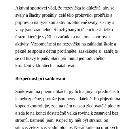
Aktivní sportovci vědí, že rozcvička je důležitá, aby se
svaly a šlachy protáhly, celé tělo prokrvilo, prohřálo a
připravilo na fyzickou aktivitu. Studené svaly, šlachy a
vazy jsou zranitelné. S rozhýbaným tělem klesá riziko
úrazu, které je vyšší na začátku a na konci sportovní
aktivity. Vzpomeňte si na rozcvičku na základní škole a
pěkně se spolu s dětmi protáhněte, zaskákejte si, zahřejte
se od hlavy k patě. Stačí pár minut jednoduchého
kroužení v kloubech a natahování.
Bezpečnost při sáňkování
Sáňkování na pneumatikách, pytlích a jiných předmětech
je nebezpečné, protože jsou neovladatelné. Po příjezdu na
kopec zkontrolujte, zda na něm nejsou zledovatělé plochy
a zda je na konci dostatečně velká rovina k zastavení bez
stromů, kamenů, jam. Kopec by měl být stranou od
silnice, železnice, vodní plochy. Nesáňkujte na prudkých