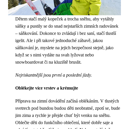
Dětem stačí malý kopeček a trocha sněhu, aby vytáhly
sáňky a pustily se do snad nejstarších zimních radovánek
– sáňkování. Dokonce to zvládají i bez saní, stačí tlustší
igelit. Ale i při takové jednoduché zábavě, jakou
sáňkování je, myslete na jejich bezpečnost stejně, jako
když se s nimi vydáte na svah lyžovat nebo
snowboardovat či na kluziště bruslit.
Nejriskantnější jsou první a poslední jízdy.
Oblékejte více vrstev a krémujte
Příprava na zimní dovádění začíná oblékáním. V tlustých
svetrech pod bundou budou děti neobratné, zpotí se, bude
jim zima a rychle je přejde chuť být venku na sněhu.
Oblečte děti do funkčního oblečení, které dobře saje a