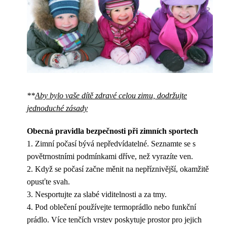
**
Aby bylo vaše dítě zdravé celou zimu, dodržujte
jednoduché zásady
Obecná pravidla bezpečnosti při zimních sportech
1. Zimní počasí bývá nepředvídatelné. Seznamte se s
povětrnostními podmínkami dříve, než vyrazíte ven.
2. Když se počasí začne měnit na nepříznivější, okamžitě
opusťte svah.
3. Nesportujte za slabé viditelnosti a za tmy.
4. Pod oblečení používejte termoprádlo nebo funkční
prádlo. Více tenčích vrstev poskytuje prostor pro jejich