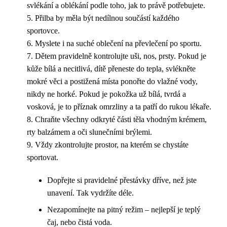
svlékání a oblékání podle toho, jak to právě potřebujete.
5. Přilba by měla být nedílnou součástí každého
sportovce.
6. Myslete i na suché oblečení na převlečení po sportu.
7. Dětem pravidelně kontrolujte uši, nos, prsty. Pokud je
kůže bílá a necitlivá, dítě přeneste do tepla, svlékněte
mokré věci a postižená místa ponořte do vlažné vody,
nikdy ne horké. Pokud je pokožka už bílá, tvrdá a
vosková, je to příznak omrzliny a ta patří do rukou lékaře.
8. Chraňte všechny odkryté části těla vhodným krémem,
rty balzámem a oči slunečními brýlemi.
9. Vždy zkontrolujte prostor, na kterém se chystáte
sportovat.
Dopřejte si pravidelné přestávky dříve, než jste
unavení. Tak vydržíte déle.
Nezapomínejte na pitný režim – nejlepší je teplý
čaj, nebo čistá voda.