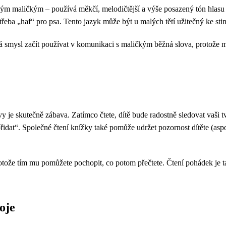
vým maličkým – používá měkčí, melodičtější a výše posazený tón hlasu
 třeba „haf“ pro psa. Tento jazyk může být u malých tětí užitečný ke st
mysl začít používat v komunikaci s maličkým běžná slova, protože mu t
 slovy je skutečně zábava. Zatímco čtete, dítě bude radostně sledovat vaši
dat“. Společné čtení knížky také pomůže udržet pozornost dítěte (aspoň
 protože tím mu pomůžete pochopit, co potom přečtete. Čtení pohádek je 
oje