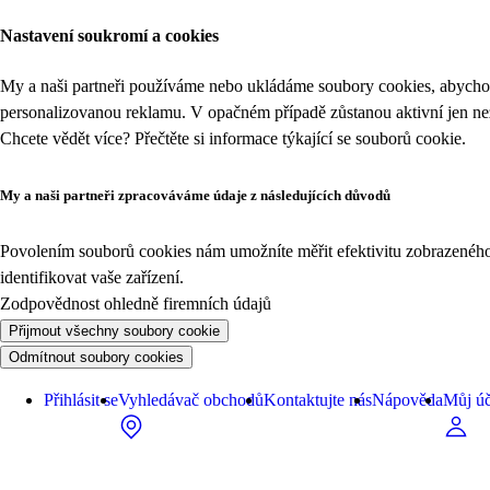
Nastavení soukromí a cookies
My a naši partneři používáme nebo ukládáme soubory cookies, abychom
personalizovanou reklamu. V opačném případě zůstanou aktivní jen n
Chcete vědět více? Přečtěte si informace týkající se
souborů cookie
.
My a naši partneři zpracováváme údaje z následujících důvodů
Povolením souborů cookies nám umožníte měřit efektivitu zobrazeného o
identifikovat vaše zařízení.
Zodpovědnost ohledně firemních údajů
Přijmout všechny soubory cookie
Odmítnout soubory cookies
Přihlásit se
Vyhledávač obchodů
Kontaktujte nás
Nápověda
Můj úč