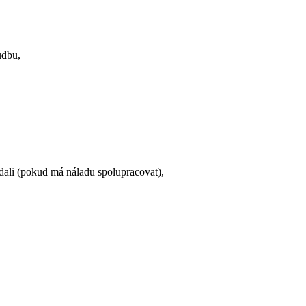
udbu,
,
dali (pokud má náladu spolupracovat),