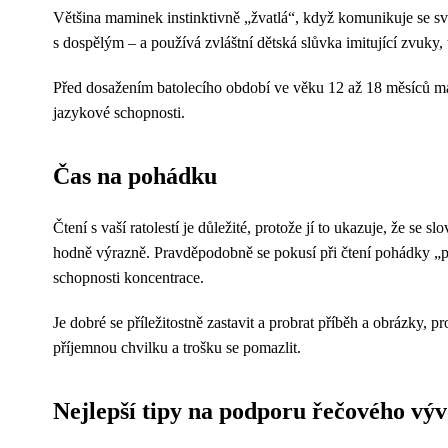
Většina maminek instinktivně „žvatlá“, když komunikuje se s
s dospělým – a používá zvláštní dětská slůvka imitující zvuky,
Před dosažením batolecího období ve věku 12 až 18 měsíců má s
jazykové schopnosti.
Čas na pohádku
Čtení s vaší ratolestí je důležité, protože jí to ukazuje, že se
hodně výrazně. Pravděpodobně se pokusí při čtení pohádky „při
schopnosti koncentrace.
Je dobré se příležitostně zastavit a probrat příběh a obrázky,
příjemnou chvilku a trošku se pomazlit.
Nejlepší tipy na podporu řečového výv