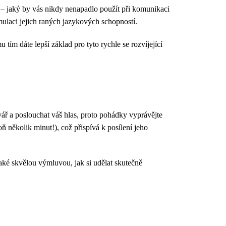
 – jaký by vás nikdy nenapadlo použít při komunikaci
imulaci jejich raných jazykových schopností.
ím dáte lepší základ pro tyto rychle se rozvíjející
 tvář a poslouchat váš hlas, proto pohádky vyprávějte
 několik minut!), což přispívá k posílení jeho
také skvělou výmluvou, jak si udělat skutečně