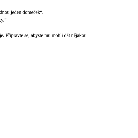
jednou jeden domeček“.
ky.“
e. Připravte se, abyste mu mohli dát nějakou