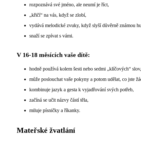
rozpoznává své jméno, ale neumí je říct,
„křičí“ na vás, když se zlobí,
vydává melodické zvuky, když slyší důvěrně známou h
snaží se zpívat s vámi.
V 16-18 měsících vaše dítě:
hodně používá kolem šesti nebo sedmi „klíčových“ slov
může poslouchat vaše pokyny a potom udělat, co jste žá
kombinuje jazyk a gesta k vyjadřování svých potřeb,
začíná se učit názvy částí těla,
miluje písničky a říkanky.
Mateřské žvatlání