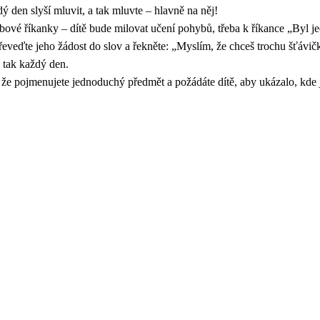
ý den slyší mluvit, a tak mluvte – hlavně na něj!
bové říkanky – dítě bude milovat učení pohybů, třeba k říkance „Byl 
řeveďte jeho žádost do slov a řekněte: „Myslím, že chceš trochu šťávič
, tak každý den.
že pojmenujete jednoduchý předmět a požádáte dítě, aby ukázalo, kde j