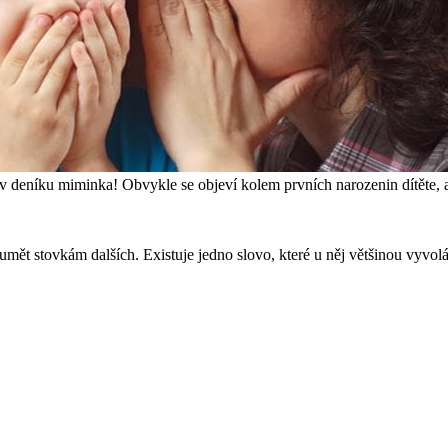
 v deníku miminka! Obvykle se objeví kolem prvních narozenin dítěte, a
umět stovkám dalších. Existuje jedno slovo, které u něj většinou vyvolá