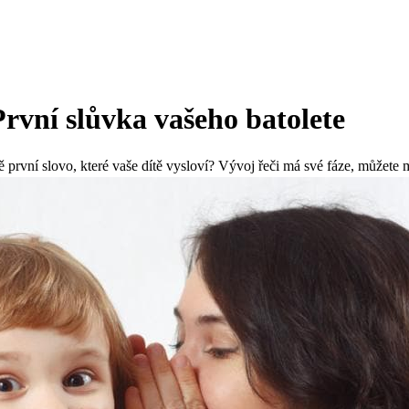
První slůvka vašeho batolete
ně první slovo, které vaše dítě vysloví? Vývoj řeči má své fáze, můžete