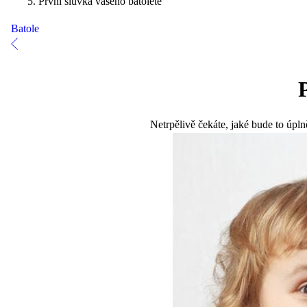
První slůvka vašeho batolete
Batole
Netrpělivě čekáte, jaké bude to úpl