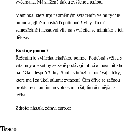
vyčerpaná. Má snížený tlak a zvýšenou teplotu.
Maminka, která trpí nadměrným zvracením velmi rychle
hubne a její tělo postrádá potřebné živiny. To má
samozřejmě i negativní vliv na vyvíjející se miminko v její
děloze.
Existuje pomoc?
Řešením je vyhledat lékařskou pomoc. Potřebná výživa s
vitaminy a tekutiny se ženě podávají infuzí a musí mít klid
na lůžku alespoň 3 dny. Spolu s infuzí se podávají i léky,
které mají za úkol utlumit zvracení. Čím dříve se začnou
problémy s ranními nevolnostmi řešit, tím účinnější je
léčba.
Zdroje: nhs.uk, zdravi.euro.cz
Tesco