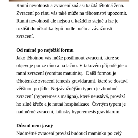
Ranní nevolnosti a zvracení zná asi každá těhotná žena.
Zvracení po ránu vás také může na těhotenství upozornit.
Ranní nevolnosti ale nejsou u každého stejné a lze je
rozlišit do několika typů podle počtu a závažnosti
zvracení.
Od mírné po nejtěžší formu
Jako těhotnou vás může postihnout zvracení, které se
objevuje pouze ráno a na lačno. V takovém případě jde o
ranní zvracení (vomitus matutinis). Další formou je
těhotenské zvracení (emesis gravidarum), které se dostaví
většinou po jídle. Nejzávažnějším typem je zhoubné
zvracení (hyperemesis maligna), které neustává, provází
ho silné křeče a je nutná hospitalizace. Čtvrtým typem je
nadměrné zvracení, latinsky hyperemesis gravidarum.
Důvod není jasný
Nadměrné zvracení provází budoucí maminku po celý