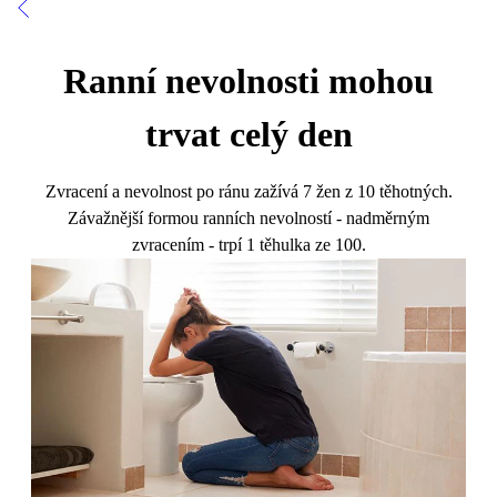
Ranní nevolnosti mohou
trvat celý den
Zvracení a nevolnost po ránu zažívá 7 žen z 10 těhotných.
Závažnější formou ranních nevolností - nadměrným
zvracením - trpí 1 těhulka ze 100.