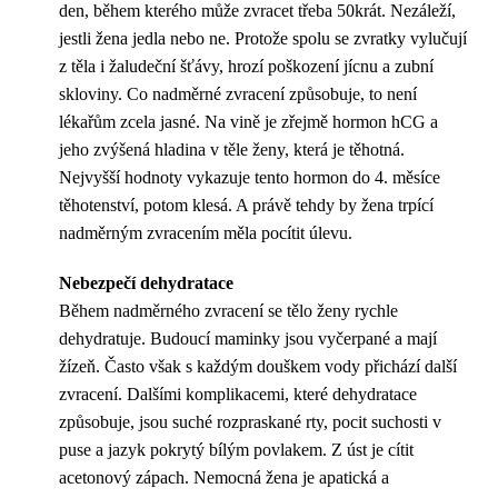
den, během kterého může zvracet třeba 50krát. Nezáleží,
jestli žena jedla nebo ne. Protože spolu se zvratky vylučují
z těla i žaludeční šťávy, hrozí poškození jícnu a zubní
skloviny. Co nadměrné zvracení způsobuje, to není
lékařům zcela jasné. Na vině je zřejmě hormon hCG a
jeho zvýšená hladina v těle ženy, která je těhotná.
Nejvyšší hodnoty vykazuje tento hormon do 4. měsíce
těhotenství, potom klesá. A právě tehdy by žena trpící
nadměrným zvracením měla pocítit úlevu.
Nebezpečí dehydratace
Během nadměrného zvracení se tělo ženy rychle
dehydratuje. Budoucí maminky jsou vyčerpané a mají
žízeň. Často však s každým douškem vody přichází další
zvracení. Dalšími komplikacemi, které dehydratace
způsobuje, jsou suché rozpraskané rty, pocit suchosti v
puse a jazyk pokrytý bílým povlakem. Z úst je cítit
acetonový zápach. Nemocná žena je apatická a