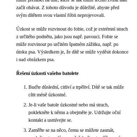
začít obávat. Z tohoto důvodu je důležité, abyste před
svým dítětem svou vlastní fóbii neprojevovali.
Úzkost se může rozvinout do fobie, což je extrémní strach
z určitého podnětu, jako jsou např. pavouci. Fobie se
může rozvinout po určitém špatném zážitku, např. po
útoku psa. Výsledkem je, že dítě se může vyděsit dokonce
i nad obrázkem psa.
Řešení úzkostí vašeho batolete
Buďte důslední, citliví a trpěliví. Dítě se tak může
cítit méně úzkostné.
Je-li vaše batole úzkostné nebo má strach,
poklekněte k němu a obejměte je. Udržujte oční
kontakt a usmívejte se.
Zaměřte se na něco, čemu se můžete zasmát,