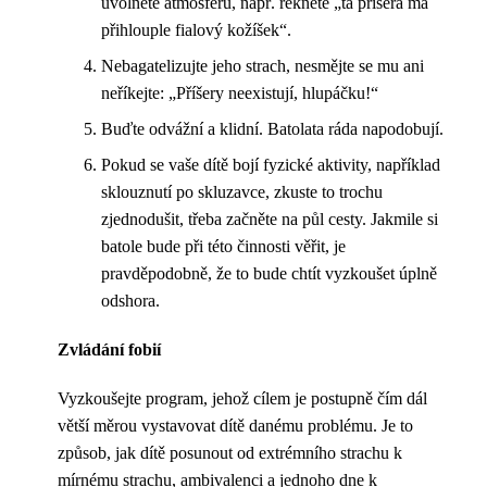
uvolněte atmosféru, např. řekněte „ta příšera má
přihlouple fialový kožíšek“.
Nebagatelizujte jeho strach, nesmějte se mu ani
neříkejte: „Příšery neexistují, hlupáčku!“
Buďte odvážní a klidní. Batolata ráda napodobují.
Pokud se vaše dítě bojí fyzické aktivity, například
sklouznutí po skluzavce, zkuste to trochu
zjednodušit, třeba začněte na půl cesty. Jakmile si
batole bude při této činnosti věřit, je
pravděpodobně, že to bude chtít vyzkoušet úplně
odshora.
Zvládání fobií
Vyzkoušejte program, jehož cílem je postupně čím dál
větší měrou vystavovat dítě danému problému. Je to
způsob, jak dítě posunout od extrémního strachu k
mírnému strachu, ambivalenci a jednoho dne k