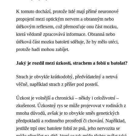
K tomuto dochází, protože lidé mají přímé neuronové
propojení mezi optickým nervem a obranným nebo
útěkovým reflexem, což přemosťuje onu část mozku,
která vědomě zpracovává informace. Obranná nebo
útěková část mozku batoleti sděluje, že by mělo utéci,
protože hadi mohou zabíjet.
Jaký je rozdíl mezi úzkostí, strachem a fobií u batolat?
Strach je obvykle krátkodobý, předvídatelný a netrvá
věčně, například strach z příšer pod postelí.
Úzkost je volnější a chronická – někdy i celoživotní –
zkušenost. Úzkostný rys se může projevovat v rodinách z
mnoha důvodů, avšak je to obvykle směs genetických
předpokladů a rodinného prostředí či chování. Například,
jestliže trpí otec batolete fobií ze psů, jeho nervozita se
může přenášet na dítě, které se tak může těchto zvířat také