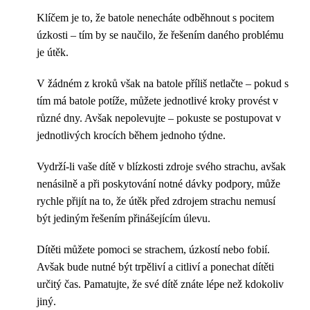
Klíčem je to, že batole nenecháte odběhnout s pocitem
úzkosti – tím by se naučilo, že řešením daného problému
je útěk.
V žádném z kroků však na batole příliš netlačte – pokud s
tím má batole potíže, můžete jednotlivé kroky provést v
různé dny. Avšak nepolevujte – pokuste se postupovat v
jednotlivých krocích během jednoho týdne.
Vydrží-li vaše dítě v blízkosti zdroje svého strachu, avšak
nenásilně a při poskytování notné dávky podpory, může
rychle přijít na to, že útěk před zdrojem strachu nemusí
být jediným řešením přinášejícím úlevu.
Dítěti můžete pomoci se strachem, úzkostí nebo fobií.
Avšak bude nutné být trpěliví a citliví a ponechat dítěti
určitý čas. Pamatujte, že své dítě znáte lépe než kdokoliv
jiný.