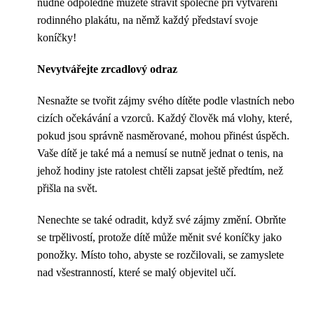
nudné odpoledne můžete strávit společně při vytváření
rodinného plakátu, na němž každý představí svoje
koníčky!
Nevytvářejte zrcadlový odraz
Nesnažte se tvořit zájmy svého dítěte podle vlastních nebo
cizích očekávání a vzorců. Každý člověk má vlohy, které,
pokud jsou správně nasměrované, mohou přinést úspěch.
Vaše dítě je také má a nemusí se nutně jednat o tenis, na
jehož hodiny jste ratolest chtěli zapsat ještě předtím, než
přišla na svět.
Nenechte se také odradit, když své zájmy změní. Obrňte
se trpělivostí, protože dítě může měnit své koníčky jako
ponožky. Místo toho, abyste se rozčilovali, se zamyslete
nad všestranností, které se malý objevitel učí.