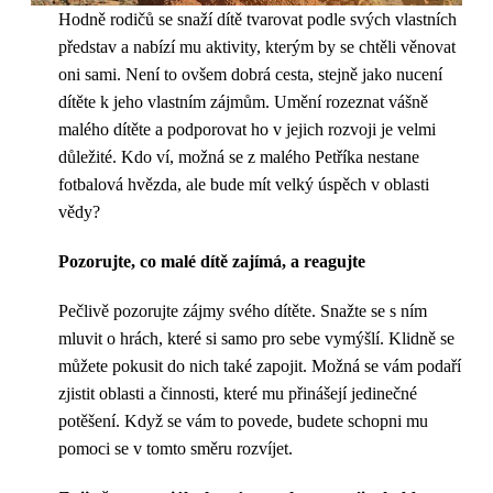
Hodně rodičů se snaží dítě tvarovat podle svých vlastních
představ a nabízí mu aktivity, kterým by se chtěli věnovat
oni sami. Není to ovšem dobrá cesta, stejně jako nucení
dítěte k jeho vlastním zájmům. Umění rozeznat vášně
malého dítěte a podporovat ho v jejich rozvoji je velmi
důležité. Kdo ví, možná se z malého Petříka nestane
fotbalová hvězda, ale bude mít velký úspěch v oblasti
vědy?
Pozorujte, co malé dítě zajímá, a reagujte
Pečlivě pozorujte zájmy svého dítěte. Snažte se s ním
mluvit o hrách, které si samo pro sebe vymýšlí. Klidně se
můžete pokusit do nich také zapojit. Možná se vám podaří
zjistit oblasti a činnosti, které mu přinášejí jedinečné
potěšení. Když se vám to povede, budete schopni mu
pomoci se v tomto směru rozvíjet.