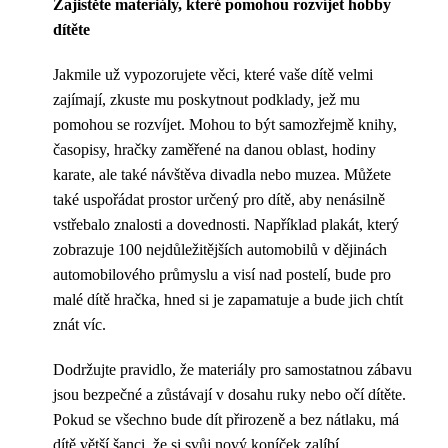
Zajistěte materiály, které pomohou rozvíjet hobby
dítěte
Jakmile už vypozorujete věci, které vaše dítě velmi
zajímají, zkuste mu poskytnout podklady, jež mu
pomohou se rozvíjet. Mohou to být samozřejmě knihy,
časopisy, hračky zaměřené na danou oblast, hodiny
karate, ale také návštěva divadla nebo muzea. Můžete
také uspořádat prostor určený pro dítě, aby nenásilně
vstřebalo znalosti a dovednosti. Například plakát, který
zobrazuje 100 nejdůležitějších automobilů v dějinách
automobilového průmyslu a visí nad postelí, bude pro
malé dítě hračka, hned si je zapamatuje a bude jich chtít
znát víc.
Dodržujte pravidlo, že materiály pro samostatnou zábavu
jsou bezpečné a zůstávají v dosahu ruky nebo očí dítěte.
Pokud se všechno bude dít přirozeně a bez nátlaku, má
dítě větší šanci, že si svůj nový koníček zalíbí.