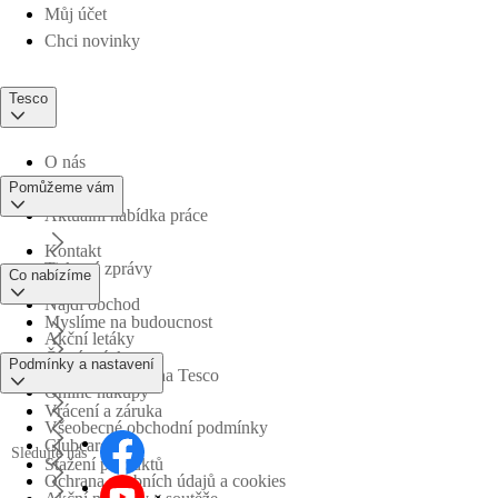
Můj účet
Chci novinky
Tesco
O nás
Pomůžeme vám
Aktuální nabídka práce
Kontakt
Tiskové zprávy
Co nabízíme
Najdi obchod
Myslíme na budoucnost
Akční letáky
Časté otázky
Podmínky a nastavení
Obchodní skupina Tesco
Online nákupy
Vrácení a záruka
Všeobecné obchodní podmínky
Clubcard
Sledujte nás
Stažení produktů
Ochrana osobních údajů a cookies