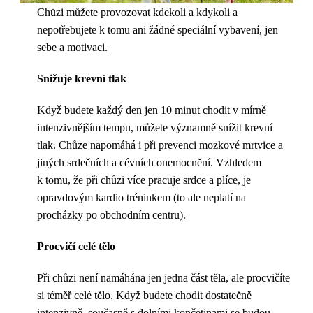
Chůzi můžete provozovat kdekoli a kdykoli a
nepotřebujete k tomu ani žádné speciální vybavení, jen
sebe a motivaci.
Snižuje krevní tlak
Když budete každý den jen 10 minut chodit v mírně
intenzivnějším tempu, můžete významně snížit krevní
tlak. Chůze napomáhá i při prevenci mozkové mrtvice a
jiných srdečních a cévních onemocnění. Vzhledem
k tomu, že při chůzi více pracuje srdce a plíce, je
opravdovým kardio tréninkem (to ale neplatí na
procházky po obchodním centru).
Procvičí celé tělo
Při chůzi není namáhána jen jedna část těla, ale procvičíte
si téměř celé tělo. Když budete chodit dostatečně
intenzivně, současně s dolními končetinami se budou