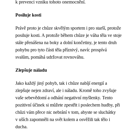
k prevenci vzniku tohoto onemocnění.
Posiluje kosti
Právě proto je chůze skvělým sportem i pro starší, protože
posiluje kosti. A protože během chůze je váha těla ve stoje
stále přenášena na boky a dolní končetiny, je tento druh
pohybu pro tyto části těla příznivý, navíc prospívá
svalům, pomáhá udržovat rovnováhu.
Zlepšuje náladu
Jako každý jiný pohyb, tak i chůze nabíjí energií a
zlepšuje nejen zdraví, ale i náladu. Kromě toho zvyšuje
vaše sebevědomí a odhání negativní myšlenky. Tento
pozitivní účinek si můžete zpestřit i poslechem hudby, při
chůzi vám přece nic nebrání v tom, abyste se sluchátky
v uších zapomněli na svět kolem a osvěžili tak tělo i
ducha.