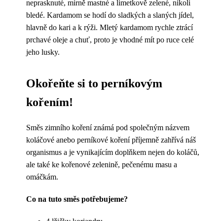
neprasknuté, mírně mastné a limetkově zelené, nikoli
bledé. Kardamom se hodí do sladkých a slaných jídel,
hlavně do kari a k rýži. Mletý kardamom rychle ztrácí
prchavé oleje a chuť, proto je vhodné mít po ruce celé
jeho lusky.
Okořeňte si to perníkovým
kořením!
Směs zimního koření známá pod společným názvem
koláčové anebo perníkové koření příjemně zahřívá náš
organismus a je vynikajícím doplňkem nejen do koláčů,
ale také ke kořenové zelenině, pečenému masu a
omáčkám.
Co na tuto směs potřebujeme?