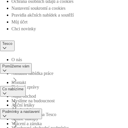
Ochrana osobních údajů a cookies
Nastavení soukromí a cookies
Pravidla akčních nabídek a soutěží
Můj účet
Chci novinky
Tesco
O nás
Pomůžeme vám
Aktuální nabídka práce
Kontakt
Tiskové zprávy
Co nabízíme
Najdi obchod
Myslíme na budoucnost
Akční letáky
Časté otázky
Podmínky a nastavení
Obchodní skupina Tesco
Online nákupy
Vrácení a záruka
Všeobecné obchodní podmínky