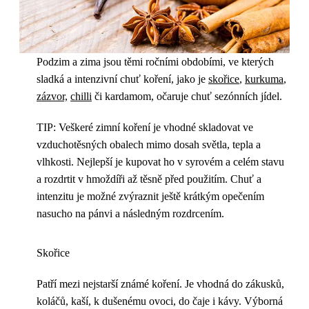
Podzim a zima jsou těmi ročními obdobími, ve kterých
sladká a intenzivní chuť koření, jako je
skořice
,
kurkuma
,
zázvor,
chilli
či kardamom, očaruje chuť sezónních jídel.
TIP: Veškeré zimní koření je vhodné skladovat ve
vzduchotěsných obalech mimo dosah světla, tepla a
vlhkosti. Nejlepší je kupovat ho v syrovém a celém stavu
a rozdrtit v hmoždíři až těsně před použitím. Chuť a
intenzitu je možné zvýraznit ještě krátkým opečením
nasucho na pánvi a následným rozdrcením.
Skořice
Patří mezi nejstarší známé koření. Je vhodná do zákusků,
koláčů, kaší, k dušenému ovoci, do čaje i kávy. Výborná