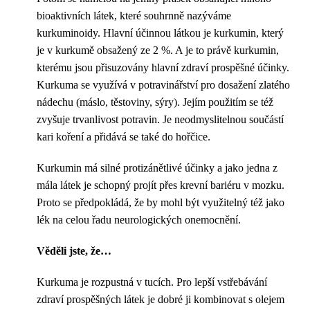
bioaktivních látek, které souhrnně nazýváme
kurkuminoidy. Hlavní účinnou látkou je kurkumin, který
je v kurkumě obsažený ze 2 %. A je to právě kurkumin,
kterému jsou přisuzovány hlavní zdraví prospěšné účinky.
Kurkuma se využívá v potravinářství pro dosažení zlatého
nádechu (máslo, těstoviny, sýry). Jejím použitím se též
zvyšuje trvanlivost potravin. Je neodmyslitelnou součástí
kari koření a přidává se také do hořčice.
Kurkumin má silné protizánětlivé účinky a jako jedna z
mála látek je schopný projít přes krevní bariéru v mozku.
Proto se předpokládá, že by mohl být využitelný též jako
lék na celou řadu neurologických onemocnění.
Věděli jste, že…
Kurkuma je rozpustná v tucích. Pro lepší vstřebávání
zdraví prospěšných látek je dobré ji kombinovat s olejem