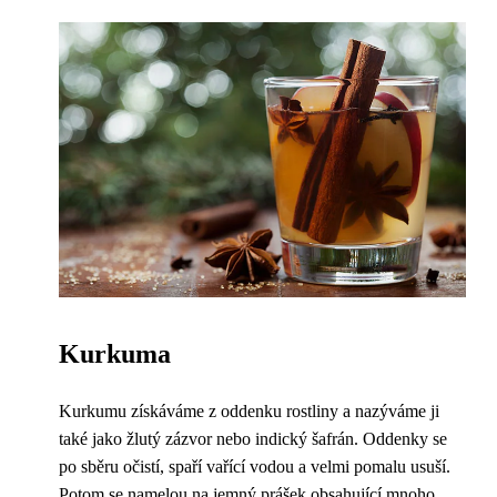
Kurkuma
Kurkumu získáváme z oddenku rostliny a nazýváme ji
také jako žlutý zázvor nebo indický šafrán. Oddenky se
po sběru očistí, spaří vařící vodou a velmi pomalu usuší.
Potom se namelou na jemný prášek obsahující mnoho