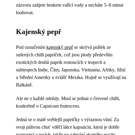
zázvoru zalijete hrnkem vařící vody a necháte 5–8 minut
louhovat.
Kajenský pepř
Pod označením
kajenský pepř
se skrývá prášek ze
sušených chilli papriček, což jsou plody především
exotických druhů paprik rostoucích v tropech a
subtropech Indie, Číny, Japonska, Vietnamu, Afriky, Jižní
a Střední Ameriky a zvlášť Mexika. Hojně se využívají na
Balkáně.
Ale ne z každé odrůdy. Musí se jednat o červené chilli,
konkrétně o Capsicum frutescens.
Jedná se o malé světlejší papričky s výraznou vůní. Za
svoji pálivou chuť vděčí látce kapsaicin, která je dobře
rozpustná v tucích, takže na zahnání akutního pocitu