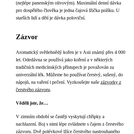
(nejlépe panenským olivovým). Maximální denní dávka
pro dospělého člověka je jedna čajová lžička prášku. U
starších lidí a dětí je dávka poloviční.
Zázvor
Aromatický světlehnědý kořen je v Asii známý přes 4 000
let. Odedávna se používá jako koření a v některých
tradičních medicínských přístupech je považován za
univerzální lék. Můžeme ho používat čerstvý, sušený, do
nápojů, na vaření i pečení. Vyzkoušejte naše
zázvorky z
čerstvého zázvoru
.
Věděli jste, že…
V zimním období se častěji vyskytují chřipky a
nachlazení. Boj s nimi lépe zvládnete s čajem z čerstvého
zázvoru. Dvě polévkové lžíce čerstvého nastrouhaného