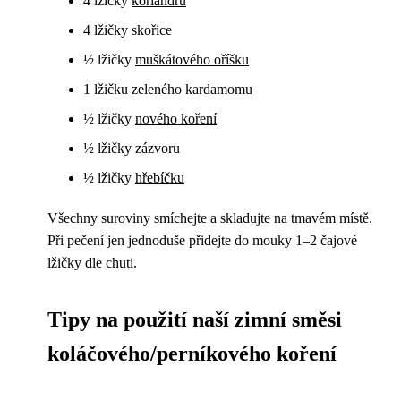
4 lžičky
koriandru
4 lžičky skořice
½ lžičky
muškátového oříšku
1 lžičku zeleného kardamomu
½ lžičky
nového koření
½ lžičky zázvoru
½ lžičky
hřebíčku
Všechny suroviny smíchejte a skladujte na tmavém místě.
Při pečení jen jednoduše přidejte do mouky 1–2 čajové
lžičky dle chuti.
Tipy na použití naší zimní směsi
koláčového/perníkového koření