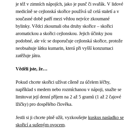
je též v zimních nápojích, jako je punč či svařák. V lidové
medicíně se cejlonská skořice používá už celá staletí a v
současné době patří mezi vědou nejvíce zkoumané
bylinky. Vědci zkoumali oba druhy skořice – skořici
aromatickou a skořici cejlonskou. Jejich účinky jsou
podobné, ale víc se doporučuje cejlonská skořice, protože
neobsahuje látku kumarin, která při vyšší konzumaci
zatěžuje játra.
Věděli jste, že…
Pokud chcete skořici užívat cíleně za účelem léčby,
například s medem nebo rozmíchanou v nápoji, snažte se
limitovat její denní příjem na 2 až 5 gramů (1 až 2 čajové
lžičky) pro dospělého člověka.
Jestli si ji chcete plně užít, vyzkoušejte
kuskus nasladko se
skořicí a sušeným ovocem
.