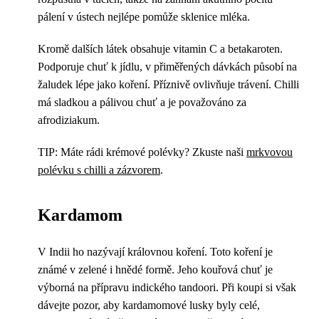
pálení v ústech nejlépe pomůže sklenice mléka.
Kromě dalších látek obsahuje vitamin C a betakaroten.
Podporuje chuť k jídlu, v přiměřených dávkách působí na
žaludek lépe jako koření. Příznivě ovlivňuje trávení. Chilli
má sladkou a pálivou chuť a je považováno za
afrodiziakum.
TIP: Máte rádi krémové polévky? Zkuste naši
mrkvovou
polévku s chilli a zázvorem
.
Kardamom
V Indii ho nazývají královnou koření. Toto koření je
známé v zelené i hnědé formě. Jeho kouřová chuť je
výborná na přípravu indického tandoori. Při koupi si však
dávejte pozor, aby kardamomové lusky byly celé,