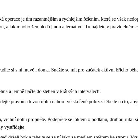
cká operace je tím razantnějším a rychlejším řešením, které se však ned
ou, a tak mnoho žen hledá jinou alternativu. Tu najdete v pravidelném 
díte si s ní hravě i doma. Snažte se mít pro začátek aktivní břicho b
ehna a jemně tlačte do stehen v krátkých intervalech.
edejte pravou a levou nohu nahoru ve skrčené poloze. Dbejte na to, ab
 vrchní nohu propněte. Podepřete se loktem o podlahu, druhou ruku si 
y vystřídejte.
oteď drželi bok a tahejte se za ní jako za madlem směrem ke stropu. Vyst