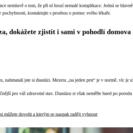
e nemluvě o tom, že při ní hrozí nemalé komplikace. Jedná se hlavně o
e pochybnosti, kontaktujte s prosbou o pomoc svého lékaře.
za, dokážete zjistit i sami v pohodlí domova
u, nahmatali jste si diastázi. Mezera „na jeden prst“ je v normě, víc je 
čnější pro váš zdravotní stav. Diastázu si však neměřte hned po porodu
 si můžete dovolit a kterým se naopak raději vyhnout