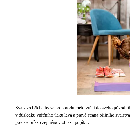
Svalstvo břicha by se po porodu mělo vrátit do svého původníh
v důsledku vnitřního tlaku levá a pravá strana břišního svalst
povislé bříško zejména v oblasti pupíku.