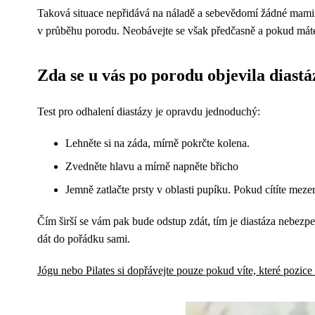
Taková situace nepřidává na náladě a sebevědomí žádné maminc
v průběhu porodu. Neobávejte se však předčasně a pokud mát
Zda se u vás po porodu objevila diastá
Test pro odhalení diastázy je opravdu jednoduchý:
Lehněte si na záda, mírně pokrčte kolena.
Zvedněte hlavu a mírně napněte břicho
Jemně zatlačte prsty v oblasti pupíku. Pokud cítíte mezer
Čím širší se vám pak bude odstup zdát, tím je diastáza nebezpe
dát do pořádku sami.
Jógu nebo Pilates si dopřávejte pouze pokud víte, které pozice