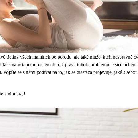
 dvě třetiny všech maminek po porodu, ale také muže, kteří nesprávně cvi
také s narůstajícím počtem dětí. Úprava tohoto problému je sice během n
 Pojďte se s námi podívat na to, jak se diastáza projevuje, jaké s sebou
o s ním i vy!