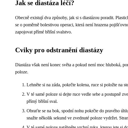
Jak se diastáza léčí?
Obecně existují dva způsoby, jak si s diastázou poradit. Plasti
se o poměrně bolestivou operaci, která není hrazena pojišťovn
zapojovat přímé břišní svalstvo.
Cviky pro odstranění diastázy
Diastáza však není konec světa a pokud není moc hluboká, pora
poloze.
Lehněte si na záda, pokrčte kolena, ruce si položte na st
V té samé poloze si dejte ruce vedle sebe a postupně zv
přímý břišní sval.
Obraťte se na bok, spodní nohu pokrčte do pravého úhlu,
snažte několik sekund ve zvednuté poloze vydržet. Stran
V té samé poloze natáhněte vrchní ruku, kterou jste si d