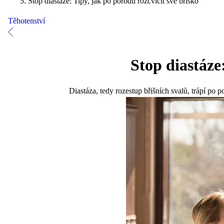
Stop diastáze: Tipy, jak po porodu rozcvičit své bříško
Těhotenství
Stop diastáze
Diastáza, tedy rozestup břišních svalů, trápí p