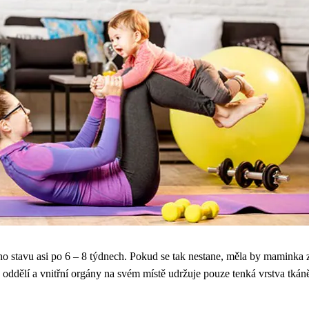
o stavu asi po 6 – 8 týdnech. Pokud se tak nestane, měla by maminka zpo
va oddělí a vnitřní orgány na svém místě udržuje pouze tenká vrstva tk