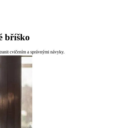
é bříško
tranit cvičením a správnými návyky.