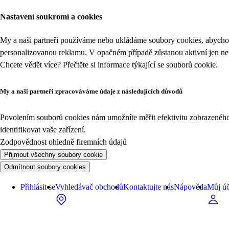
Nastavení soukromí a cookies
My a naši partneři používáme nebo ukládáme soubory cookies, abychom
personalizovanou reklamu. V opačném případě zůstanou aktivní jen n
Chcete vědět více? Přečtěte si informace týkající se
souborů cookie
.
My a naši partneři zpracováváme údaje z následujících důvodů
Povolením souborů cookies nám umožníte měřit efektivitu zobrazeného o
identifikovat vaše zařízení.
Zodpovědnost ohledně firemních údajů
Přijmout všechny soubory cookie
Odmítnout soubory cookies
Přihlásit se
Vyhledávač obchodů
Kontaktujte nás
Nápověda
Můj úč