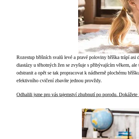
Rozestup břišních svalů levé a pravé poloviny bříška trápí asi
diastázy u těhotných žen se zvyšuje s přibývajícím věkem, ale 
odstranit a opět se tak propracovat k nádherně plochému bříšku.
efektivního cvičení zbavíte jednou provždy.
Odhalili jsme pro vás tajemství zhubnutí po porodu. Dokážete t