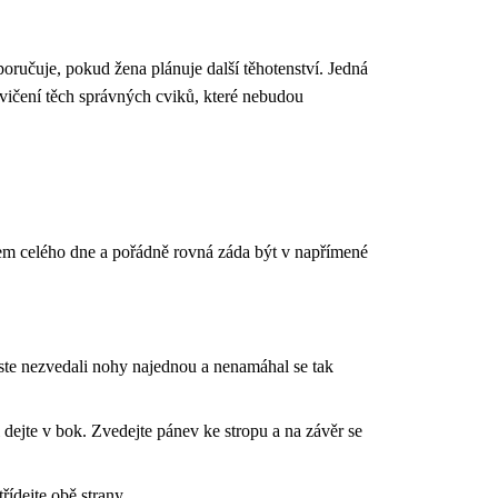
oporučuje, pokud žena plánuje další těhotenství. Jedná
cvičení těch správných cviků, které nebudou
ěhem celého dne a pořádně rovná záda být v napřímené
yste nezvedali nohy najednou a nenamáhal se tak
dejte v bok. Zvedejte pánev ke stropu a na závěr se
řídejte obě strany.