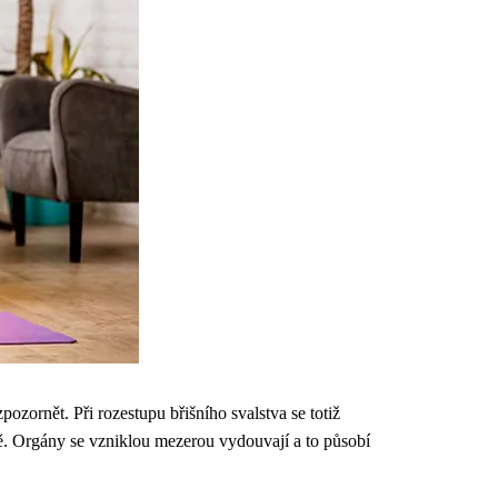
zornět. Při rozestupu břišního svalstva se totiž
áně. Orgány se vzniklou mezerou vydouvají a to působí