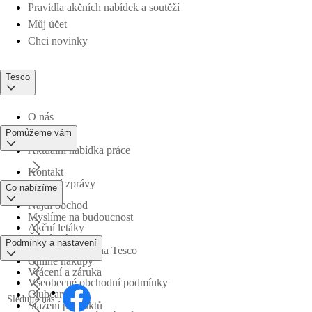
Pravidla akčních nabídek a soutěží
Můj účet
Chci novinky
Tesco
O nás
Pomůžeme vám
Aktuální nabídka práce
Kontakt
Tiskové zprávy
Co nabízíme
Najdi obchod
Myslíme na budoucnost
Akční letáky
Časté otázky
Podmínky a nastavení
Obchodní skupina Tesco
Online nákupy
Vrácení a záruka
Všeobecné obchodní podmínky
Clubcard
Sledujte nás
Stažení produktů