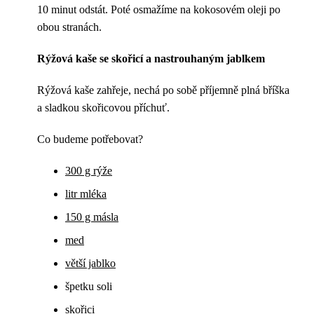
10 minut odstát. Poté osmažíme na kokosovém oleji po
obou stranách.
Rýžová kaše se skořicí a nastrouhaným jablkem
Rýžová kaše zahřeje, nechá po sobě příjemně plná bříška
a sladkou skořicovou příchuť.
Co budeme potřebovat?
300 g rýže
litr mléka
150 g másla
med
větší jablko
špetku soli
skořici