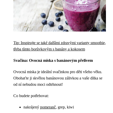
Tip: Inspirujte se také dalšími zdravými varianty smoothie,
třeba tímto borůvkovým s banány a kokosem
Svačina: Ovocná miska s banánovým přelivem
Ovocná miska je ideální svačinkou pro děti všeho věku.
Obohaťte ji skvělou banánovou zálivkou a vaše dítka se
od ní nebudou moci odtrhnout!
Co budete potřebovat:
nakrájený
pomeranč
, grep, kiwi