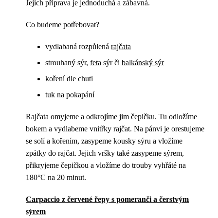
Jejich příprava je jednoduchá a zábavná.
Co budeme potřebovat?
vydlabaná rozpůlená
rajčata
strouhaný sýr,
feta
sýr či
balkánský sýr
koření dle chuti
tuk na pokapání
Rajčata omyjeme a odkrojíme jim čepičku. Tu odložíme
bokem a vydlabeme vnitřky rajčat. Na pánvi je orestujeme
se solí a kořením, zasypeme kousky sýru a vložíme
zpátky do rajčat. Jejich vršky také zasypeme sýrem,
přikryjeme čepičkou a vložíme do trouby vyhřáté na
180°C na 20 minut.
Carpaccio z červené řepy s pomeranči a čerstvým
sýrem