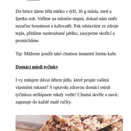
Do hrnce dáme hřát mléko s rýží, 30 g másla, med a
špetku soli. Vaříme na mírném stupni, dokud nám směs
nezačne houstnout a kašovatět. Pak odstavíme ze zdroje
tepla, přidáme nastrouhané jablko, zasypeme skořicí a
promícháme.
Tip: Můžeme použít také chutnou instantní formu kaše.
Domácí müsli tyčinky
I vy milujete dávat dětem jídlo, které projde vašimi
vlastními rukami? S opravdu zdravou domácí müsli
tyčinkou nešlápnete nikdy vedle! Chutná skvěle a navíc
zapasuje do každé malé ručky.