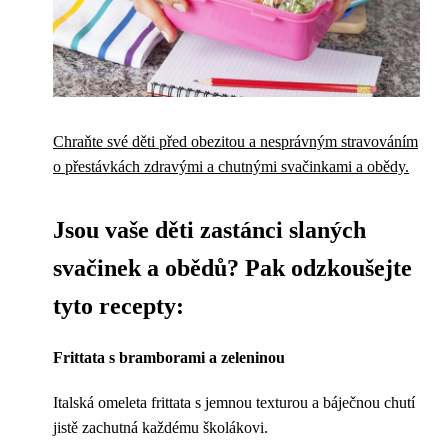
Chraňte své děti před obezitou a nesprávným stravováním
o přestávkách zdravými a chutnými svačinkami a obědy.
Jsou vaše děti zastánci slaných
svačinek a obědů? Pak odzkoušejte
tyto recepty:
Frittata s bramborami a zeleninou
Italská omeleta frittata s jemnou texturou a báječnou chutí
jistě zachutná každému školákovi.