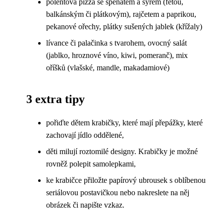
polentová pizza se špenátem a sýrem (fetou,
balkánským či plátkovým), rajčetem a paprikou,
pekanové ořechy, plátky sušených jablek (křížaly)
lívance či palačinka s tvarohem, ovocný salát
(jablko, hroznové víno, kiwi, pomeranč), mix
oříšků (vlašské, mandle, makadamiové)
3 extra tipy
pořiďte dětem krabičky, které mají přepážky, které
zachovají jídlo oddělené,
děti milují roztomilé designy. Krabičky je možné
rovněž polepit samolepkami,
ke krabičce přiložte papírový ubrousek s oblíbenou
seriálovou postavičkou nebo nakreslete na něj
obrázek či napište vzkaz.