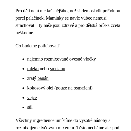
Pro děti není nic krásnějšího, než si den osladit pořádnou
porcí palačinek. Maminky se navíc vůbec nemusí
strachovat – ty naše jsou zdravé a pro dětská bříška zcela
neškodné.
Co budeme potřebovat?
najemno rozmixované
ovesné vločky
mléko
nebo
smetanu
zralý
banán
kokosový olej
(pouze na osmažení)
vejce
sůl
Všechny ingredience umístíme do vysoké nádoby a
rozmixujeme tyčovým mixérem. Těsto necháme alespoň