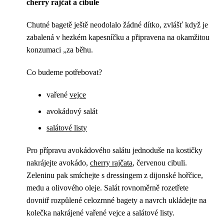
cherry rajčat a cibule
Chutné bagetě ještě neodolalo žádné dítko, zvlášť když je
zabalená v hezkém kapesníčku a připravena na okamžitou
konzumaci „za běhu.
Co budeme potřebovat?
vařené
vejce
avokádový salát
salátové listy
Pro přípravu avokádového salátu jednoduše na kostičky
nakrájejte avokádo,
cherry rajčata
, červenou cibuli.
Zeleninu pak smíchejte s dressingem z dijonské hořčice,
medu a olivového oleje. Salát rovnoměrně rozetřete
dovnitř rozpůlené celozrnné bagety a navrch ukládejte na
kolečka nakrájené vařené vejce a salátové listy.