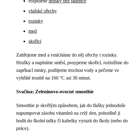
rozpůlené
hrušky bez jádřince
vlašské ořechy
rozinky
med
skořici
Zahřejeme med a vmícháme do něj ořechy i rozinky.
Hrušky a naplníme směsí, posypeme skořicí, rozložíme do
zapékací misky, podlijeme trochou vody a pečeme ve
vyhřáté troubě na 160 °C asi 30 minut.
Svačina: Zeleninovo-ovocné smoothie
Smoothie je skvělým způsobem, jak do flašky jednoduše
napumpovat zásobu vitamínů na celý den, pohodlně ji
hodit do školní tašky či kabelky vyrazit do školy (nebo do
práce).