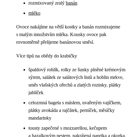
rozmixovaný zralý
banán
mléko
Ovoce nakájíme na větší kostky a banán rozmixujeme
s malým množstvím mléka. Kousky ovoce pak
rovnoměrně přelijeme banánovou směsí.
Více tipů na obědy do krabičky
špaldový rohlík, rolky ze šunky plněné krémovým
sýrem, salátek ze salátových listů a hoblin mrkve,
směs vlašských ořechů a zlatých rozinky, plátky
jablíček
celozrnná bageta s máslem, uvařeným vajíčkem,
plátky avokáda a rajčátek, perníček, měsíčky
mandarinky
tousty zapečené s mozzarellou, kečupem
a bazalkovým pestem, nakrájená paprika a okurka,