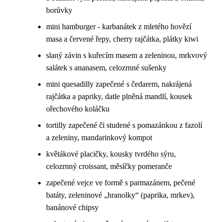
borůvky
mini hamburger - karbanátek z mletého hovězí
masa a červené řepy, cherry rajčátka, plátky kiwi
slaný závin s kuřecím masem a zeleninou, mrkvový
salátek s ananasem, celozrnné sušenky
mini quesadilly zapečené s čedarem, nakrájená
rajčátka a papriky, datle plněná mandlí, kousek
ořechového koláčku
tortilly zapečené či studené s pomazánkou z fazolí
a zeleniny, mandarinkový kompot
květákové placičky, kousky tvrdého sýru,
celozrnný croissant, měsíčky pomeranče
zapečené vejce ve formě s parmazánem, pečené
batáty, zeleninové „hranolky“ (paprika, mrkev),
banánové chipsy