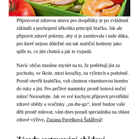
Připravovat zdravou stravu pro dospěláky je po zvládnutí
základů a pochopení několika principů hračka. Jak ale
připravit zdravé pokrmy, aby si je zamilovala i naše dítka,
pro které nejsou důležité ani tak nutriční hodnoty jako
spíše to, co jim chutná a jak to vypadá.
Navíc občas musíme myslet na to, že potřebují jíst za
pochodu, ve škole, mezi kroužky, na výletech a podobně.
Prostě otevřít krabičku, vzít chutnou vitaminovou bombu
do ruky a jíst. Pro pečlivé maminky prostě hotová noční
můra! Nezoufejte. Jak ve své kuchyni připravit prvotřídní
zdravé obědy a svačinky „on-the-go“, které budou vaše
děti prostě milovat, vám dnes poradí specialistka na oblast
zdravé výživy,
Zuzana Pavelková Šafářová
!