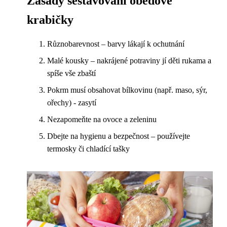
Zásady sestavování obědové
krabičky
Různobarevnost – barvy lákají k ochutnání
Malé kousky – nakrájené potraviny jí děti rukama a
spíše vše zbaští
Pokrm musí obsahovat bílkovinu (např. maso, sýr,
ořechy) - zasytí
Nezapomeňte na ovoce a zeleninu
Dbejte na hygienu a bezpečnost – používejte
termosky či chladící tašky