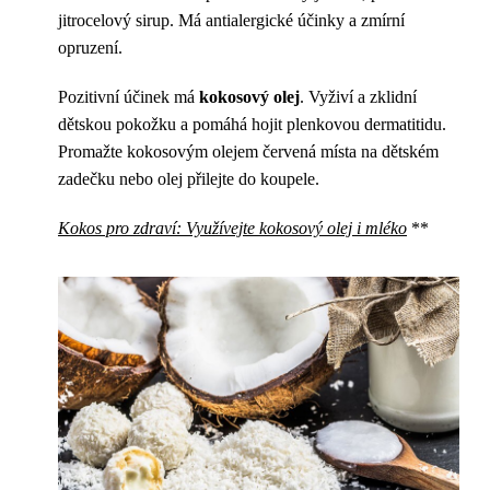
jitrocelový sirup. Má antialergické účinky a zmírní
opruzení.
Pozitivní účinek má
kokosový olej
. Vyživí a zklidní
dětskou pokožku a pomáhá hojit plenkovou dermatitidu.
Promažte kokosovým olejem červená místa na dětském
zadečku nebo olej přilejte do koupele.
Kokos pro zdraví: Využívejte kokosový olej i mléko
**