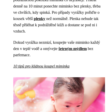
denně na 10 minut ponechte miminko bez plenky, třeba
ve chvílích, kdy spinká. Pro případy vyrážky pořiďte o
kousek větší
plenky
než normálně. Plenka nebude tak
těsně přiléhat k podrážděné kůži a dostane se pod ni i
vzduch.
Dokud vyrážka nezmizí, koupejte vaše miminko každý
den v teplé vodě a omývejte
šetrným mýdlem
bez
parfemace.
10 tipů pro klidnou koupel miminka