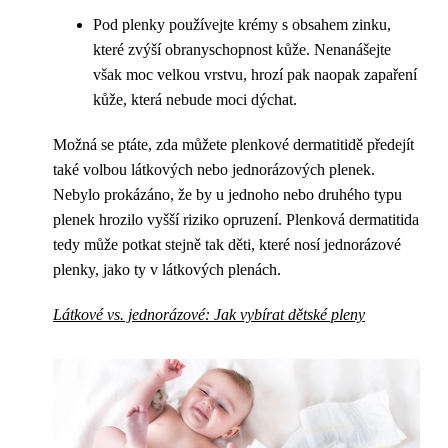
Pod plenky používejte krémy s obsahem zinku,
které zvýší obranyschopnost kůže. Nenanášejte
však moc velkou vrstvu, hrozí pak naopak zapaření
kůže, která nebude moci dýchat.
Možná se ptáte, zda můžete plenkové dermatitidě předejít
také volbou látkových nebo jednorázových plenek.
Nebylo prokázáno, že by u jednoho nebo druhého typu
plenek hrozilo vyšší riziko opruzení. Plenková dermatitida
tedy může potkat stejně tak děti, které nosí jednorázové
plenky, jako ty v látkových plenách.
Látkové vs. jednorázové: Jak vybírat dětské pleny