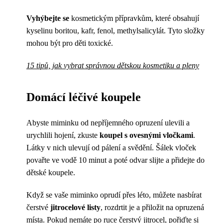
Vyhýbejte se
kosmetickým přípravkům, které obsahují
kyselinu boritou, kafr, fenol, methylsalicylát. Tyto složky
mohou být pro děti toxické.
15 tipů, jak vybrat správnou dětskou kosmetiku a pleny
Domácí léčivé koupele
Abyste miminku od nepříjemného opruzení ulevili a
urychlili hojení, zkuste
koupel s ovesnými vločkami
.
Látky v nich ulevují od pálení a svědění. Šálek vloček
povařte ve vodě 10 minut a poté odvar slijte a přidejte do
dětské koupele.
Když se vaše miminko oprudí přes léto, můžete nasbírat
čerstvé
jitrocelové listy
, rozdrtit je a přiložit na opruzená
místa. Pokud nemáte po ruce čerstvý jitrocel, pořiďte si