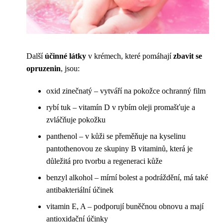
Další
účinné látky
v krémech, které pomáhají
zbavit se
opruzenin
, jsou:
oxid zinečnatý – vytváří na pokožce ochranný film
rybí tuk – vitamín D v rybím oleji promašťuje a
zvláčňuje pokožku
panthenol – v kůži se přeměňuje na kyselinu
pantothenovou ze skupiny B vitaminů, která je
důležitá pro tvorbu a regeneraci kůže
benzyl alkohol – mírní bolest a podráždění, má také
antibakteriální účinek
vitamin E, A – podporují buněčnou obnovu a mají
antioxidační účinky