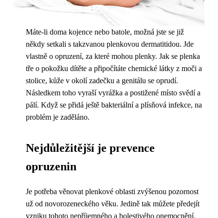
Máte-li doma kojence nebo batole, možná jste se již
někdy setkali s takzvanou plenkovou dermatitidou. Jde
vlastně o opruzení, za které mohou plenky. Jak se plenka
tře o pokožku dítěte a připočítáte chemické látky z moči a
stolice, kůže v okolí zadečku a genitálu se oprudí.
Následkem toho vyraší vyrážka a postižené místo svědí a
pálí. Když se přidá ještě bakteriální a plísňová infekce, na
problém je zaděláno.
Nejdůležitější je prevence
opruzenin
Je potřeba věnovat plenkové oblasti zvýšenou pozornost
už od novorozeneckého věku. Jedině tak můžete předejít
vzniku tohoto nepříjemného a bolestivého onemocnění.