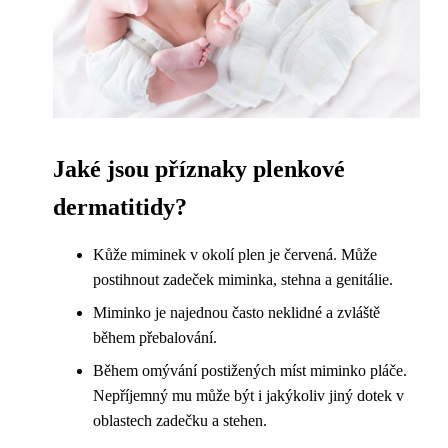
Jaké jsou příznaky plenkové
dermatitidy?
Kůže miminek v okolí plen je červená. Může
postihnout zadeček miminka, stehna a genitálie.
Miminko je najednou často neklidné a zvláště
během přebalování.
Během omývání postižených míst miminko pláče.
Nepříjemný mu může být i jakýkoliv jiný dotek v
oblastech zadečku a stehen.