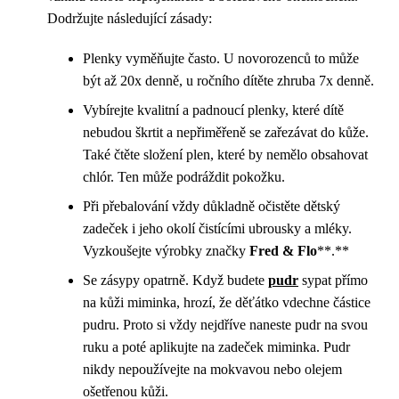
Dodržujte následující zásady:
Plenky vyměňujte často. U novorozenců to může
být až 20x denně, u ročního dítěte zhruba 7x denně.
Vybírejte kvalitní a padnoucí plenky, které dítě
nebudou škrtit a nepřiměřeně se zařezávat do kůže.
Také čtěte složení plen, které by nemělo obsahovat
chlór. Ten může podráždit pokožku.
Při přebalování vždy důkladně očistěte dětský
zadeček i jeho okolí čistícími ubrousky a mléky.
Vyzkoušejte výrobky značky
Fred & Flo
**.**
Se zásypy opatrně. Když budete
pudr
sypat přímo
na kůži miminka, hrozí, že děťátko vdechne částice
pudru. Proto si vždy nejdříve naneste pudr na svou
ruku a poté aplikujte na zadeček miminka. Pudr
nikdy nepoužívejte na mokvavou nebo olejem
ošetřenou kůži.