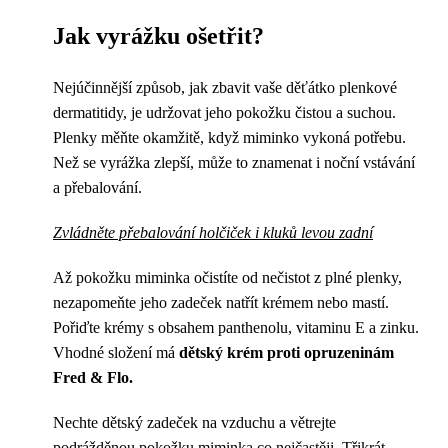
Jak vyrážku ošetřit?
Nejúčinnější způsob, jak zbavit vaše děťátko plenkové
dermatitidy, je udržovat jeho pokožku čistou a suchou.
Plenky měňte okamžitě, když miminko vykoná potřebu.
Než se vyrážka zlepší, může to znamenat i noční vstávání
a přebalování.
Zvládněte přebalování holčiček i kluků levou zadní
Až pokožku miminka očistíte od nečistot z plné plenky,
nezapomeňte jeho zadeček natřít krémem nebo mastí.
Pořiďte krémy s obsahem panthenolu, vitaminu E a zinku.
Vhodné složení má
dětský krém proti opruzeninám
Fred
&
Flo.
Nechte dětský zadeček na vzduchu a větrejte
podrážděnou pokožku miminka co nejčastěji. Třikrát