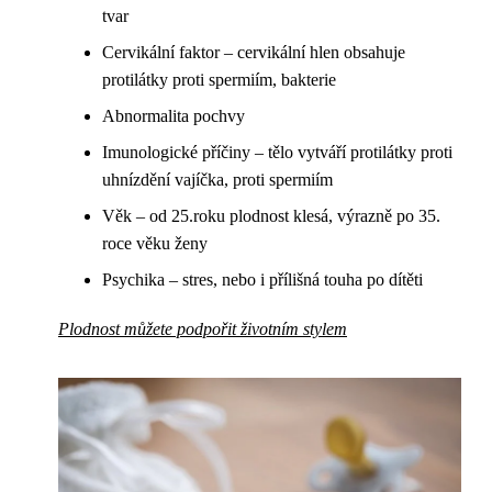
tvar
Cervikální faktor – cervikální hlen obsahuje
protilátky proti spermiím, bakterie
Abnormalita pochvy
Imunologické příčiny – tělo vytváří protilátky proti
uhnízdění vajíčka, proti spermiím
Věk – od 25.roku plodnost klesá, výrazně po 35.
roce věku ženy
Psychika – stres, nebo i přílišná touha po dítěti
Plodnost můžete podpořit životním stylem