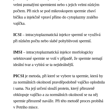
velmi pomalými spermiemi nebo s jejich velmi nízkým
počtem. Při nich se pod mikroskopem spermie zbaví
bičíku a injekčně vpraví přímo do cytoplazmy zralého
vajíčka.
ICSI
– intracytoplazmatická injekce spermií se využívá
při nízkém počtu nebo slabé pohyblivosti spermií.
IMSI
– intracytoplazmatická injekce morfologicky
selektované spermie se volí v případě, že spermie nemají
ideální tvar a vybírá se ta nejideálnější.
PICSI
je metoda, při které se vybere ta spermie, která by
za normálních okolností pravděpodobně vajíčko oplodnila
i sama. Na její určení slouží protein, který přirozeně
obklopuje vajíčko a za normálních okolností se na něj
spermie přirozeně naváže. Při této metodě proces probíhá
v Petriho misce.