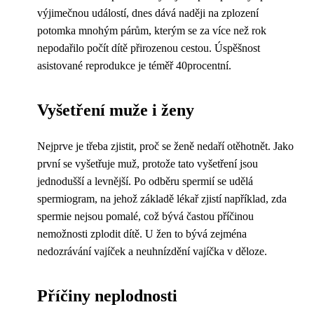
výjimečnou událostí, dnes dává naději na zplození
potomka mnohým párům, kterým se za více než rok
nepodařilo počít dítě přirozenou cestou. Úspěšnost
asistované reprodukce je téměř 40procentní.
Vyšetření muže i ženy
Nejprve je třeba zjistit, proč se ženě nedaří otěhotnět. Jako
první se vyšetřuje muž, protože tato vyšetření jsou
jednodušší a levnější. Po odběru spermií se udělá
spermiogram, na jehož základě lékař zjistí například, zda
spermie nejsou pomalé, což bývá častou příčinou
nemožnosti zplodit dítě. U žen to bývá zejména
nedozrávání vajíček a neuhnízdění vajíčka v děloze.
Příčiny neplodnosti