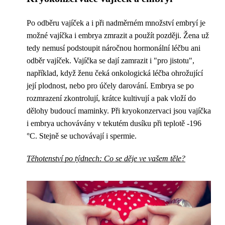
Po odběru vajíček a i při nadměrném množství embryí je
možné vajíčka i embrya zmrazit a použít později. Žena už
tedy nemusí podstoupit náročnou hormonální léčbu ani
odběr vajíček. Vajíčka se dají zamrazit i "pro jistotu",
například, když ženu čeká onkologická léčba ohrožující
její plodnost, nebo pro účely darování. Embrya se po
rozmrazení zkontrolují, krátce kultivují a pak vloží do
dělohy budoucí maminky. Při kryokonzervaci jsou vajíčka
i embrya uchovávány v tekutém dusíku při teplotě -196
°C. Stejně se uchovávají i spermie.
Těhotenství po týdnech: Co se děje ve vašem těle?