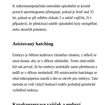
K mikromanipulačním metodám oplodnění se kromě
poruch spermiogramu přistupuje, pokud je ženě nad 35
let, pokud se při odběru získalo 5 a méně vajíček, či v
případech, že předchozí umělé oplodnění byly neúspěšné,
nebo skončili potratem.
Asistovaný hatching
Embryo je během kultivace chráněno obalem, z něhož se
musí dostat, aby se v děloze uhnízdilo. Tento obal může
být tak pevný, že ho embryo nedokáže samo přetrhnout a
tudíž se v děloze neuhnízdí. Při asistovaném hatchingu se
obal mikropipetou naruší a tím se otevře pro embryo. Tato
metoda se volí i když budoucí rodiče požadují genetické
vyšetření embrya.
Kryokonzervace vajíček a embryí