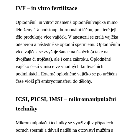
IVF – in vitro fertilizace
Oplodnění "in vitro" znamená oplodnění vajíčka mimo
tělo ženy. Ta podstoupí hormonální léčbu, po které její
tělo produkuje více vajíček. V anestezii se zralá vajíčka
odeberou a následně se oplodní spermiemi. Oplodněním
více vajíček se zvyšuje šance na úspěch (a také na
dvojčata či trojčata), ale i cena zákroku. Oplodněné
vajíčko čeká v misce ve vhodných kultivačních
podmínkách. Externě oplodněné vajíčko se po určitém
čase vloží při embryotransferu do dělohy.
ICSI, PICSI, IMSI – mikromanipulační
techniky
Mikromanipulační techniky se využívají v případech
poruch spermií a dávají naději na otcovství mužům s