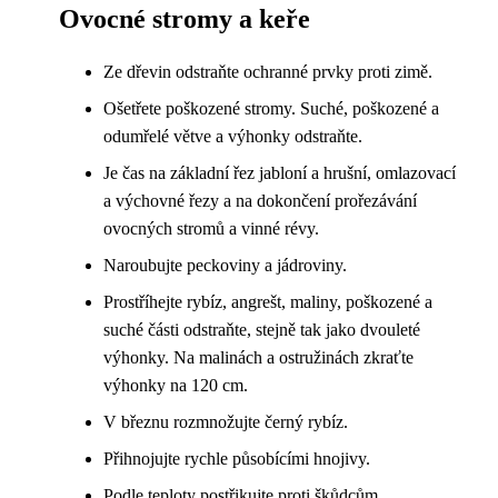
Ovocné stromy a keře
Ze dřevin odstraňte ochranné prvky proti zimě.
Ošetřete poškozené stromy. Suché, poškozené a
odumřelé větve a výhonky odstraňte.
Je čas na základní řez jabloní a hrušní, omlazovací
a výchovné řezy a na dokončení prořezávání
ovocných stromů a vinné révy.
Naroubujte peckoviny a jádroviny.
Prostříhejte rybíz, angrešt, maliny, poškozené a
suché části odstraňte, stejně tak jako dvouleté
výhonky. Na malinách a ostružinách zkraťte
výhonky na 120 cm.
V březnu rozmnožujte černý rybíz.
Přihnojujte rychle působícími hnojivy.
Podle teploty postřikujte proti škůdcům.