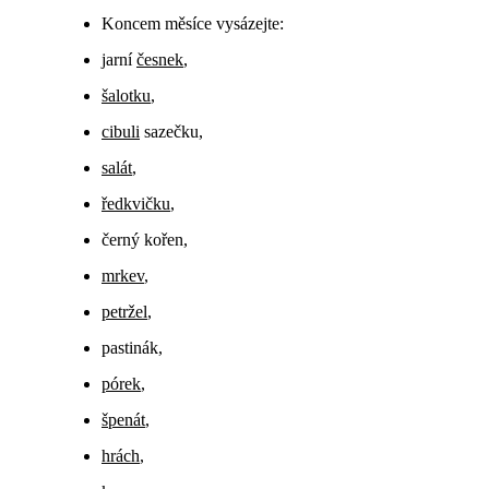
Koncem měsíce vysázejte:
jarní
česnek
,
šalotku
,
cibuli
sazečku,
salát
,
ředkvičku
,
černý kořen,
mrkev
,
petržel
,
pastinák,
pórek
,
špenát
,
hrách
,