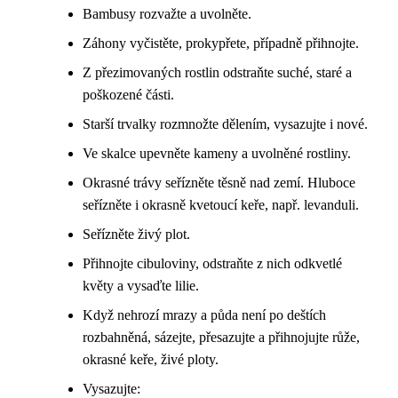
Bambusy rozvažte a uvolněte.
Záhony vyčistěte, prokypřete, případně přihnojte.
Z přezimovaných rostlin odstraňte suché, staré a
poškozené části.
Starší trvalky rozmnožte dělením, vysazujte i nové.
Ve skalce upevněte kameny a uvolněné rostliny.
Okrasné trávy seřízněte těsně nad zemí. Hluboce
seřízněte i okrasně kvetoucí keře, např. levanduli.
Seřízněte živý plot.
Přihnojte cibuloviny, odstraňte z nich odkvetlé
květy a vysaďte lilie.
Když nehrozí mrazy a půda není po deštích
rozbahněná, sázejte, přesazujte a přihnojujte růže,
okrasné keře, živé ploty.
Vysazujte: