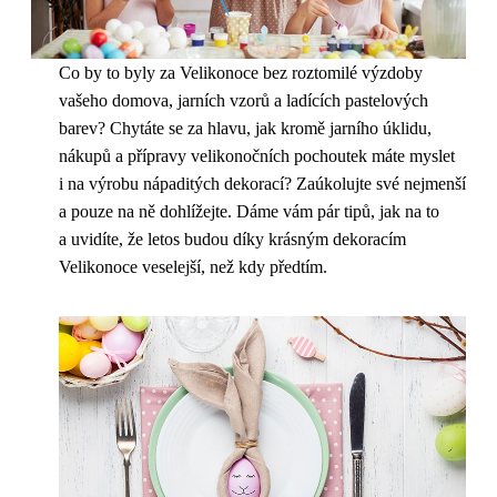
Co by to byly za Velikonoce bez roztomilé výzdoby
vašeho domova, jarních vzorů a ladících pastelových
barev? Chytáte se za hlavu, jak kromě jarního úklidu,
nákupů a přípravy velikonočních pochoutek máte myslet
i na výrobu nápaditých dekorací? Zaúkolujte své nejmenší
a pouze na ně dohlížejte. Dáme vám pár tipů, jak na to
a uvidíte, že letos budou díky krásným dekoracím
Velikonoce veselejší, než kdy předtím.