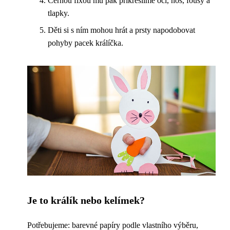
Černou fixou mu pak přikreslíme oči, nos, fousy a
tlapky.
Děti si s ním mohou hrát a prsty napodobovat
pohyby pacek králíčka.
Je to králík nebo kelímek?
Potřebujeme: barevné papíry podle vlastního výběru,