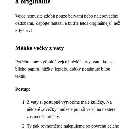
a originálně
Vejce nemusíte zdobit pouze barvami nebo nalepovacími
ozdobami. Zapojte fantazii a buďte letos originálnější, než
kdy dřív!
Měkké večky z vaty
Potřebujeme: vyfouklé vejce hnědé barvy, vatu, kousek
bílého papíru, nůžky, lepidlo, drátky potáhnuté bílou
textilii.
Postup:
Z vaty si postupně vytvoříme malé kuličky. Na
některé „ovečky“ můžete použít větší, na některé
zas menší kuličky.
Ty pak rovnoměrně nalepujeme po povrchu celého