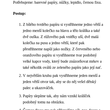
Potřebujeme: barevné papíry, nůžky, lepidlo, černou fixu.
Postup:
Z bílého tvrdého papíru si vystřihneme jedno větší a
jedno menší kolečko na hlavu a tělo králíka a také
dvě ouška. Z růžového pak vnitřky uší, dvě malá
kolečka na pusu a jedno větší, které pak
přestřihneme napůl jako nožky. Z červeného nebo
oranžového papíru si vystřihneme tvar podobný
velké kapce vody, který bude znázorňovat mrkev a
také několik oválů ze zeleného papíru jako její nať.
V největším kruhu pak vystřihneme jeden menší a
jeden větší otvor tak, aby se do něj vešel dětský
palec a ukazováček.
Papíry slepíme tak, aby nám vznikl králíček
podobný tomu na obrázku.