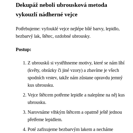
Dekupáž neboli ubrousková metoda
vykouzlí nádherné vejce
Potřebujeme: vyfouklé vejce nejlépe bílé barvy, lepidlo,
bezbarvý lak, štětec, ozdobné ubrousky.
Postup:
Z ubrousků si vystřihneme motivy, které se nám líbí
(květy, obrázky či jiné vzory) a zbavíme je všech
spodních vrstev, takže nám zůstane opravdu jemný
kus ubrousku.
Vejce štětcem potřeme lepidle a nalepíme na něj kus
ubrousku.
Narovnáme vlhkým štětcem a opatrně ještě jednou
přetřeme lepidlem.
Poté zafixujeme bezbarvým lakem a necháme