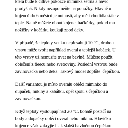
která bude k citlivé pokožce miminka šetrná a navíc
prodyšná. Nikdy nezapomeňte na ponožky. Hlavně u
kojenců do 6 měsíců je nutností, aby měli chodidla stále v
teple. Na ně můžete obout kojenci bačkůrky, pokud mu
nožičky v kočárku koukají zpod deky.
V případě, že teploty venku nepřesahují 10 °C, druhou
vrstvu může tvořit například overal a teplejší kabátek. U
této vrstvy už nemusíte trvat na bavlně. Můžete použít
oblečení z fleecu nebo svetroviny. Poslední vrstvou bude
zavinovačka nebo deka. Takový model doplňte čepičkou.
Další variantou je místo overalu obléci miminko do
dupaček, mikiny a kabátku, opět spolu s čepičkou a
zavinovačkou.
Když teploty vystoupají nad 20 °C, bohatě postačí na
body a dupačky obléci overal nebo mikinu. Hlavičku
kojence však zakryjte i tak slabší bavlněnou čepičkou.