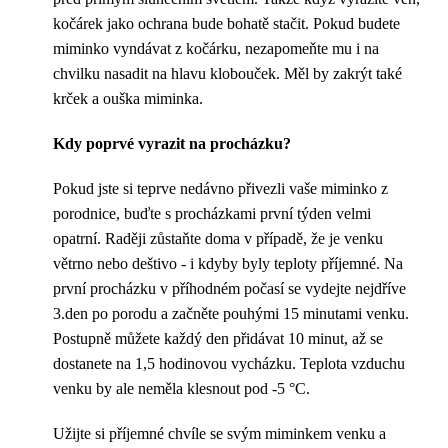
kočárek jako ochrana bude bohatě stačit. Pokud budete
miminko vyndávat z kočárku, nezapomeňte mu i na
chvilku nasadit na hlavu klobouček. Měl by zakrýt také
krček a ouška miminka.
Kdy poprvé vyrazit na procházku?
Pokud jste si teprve nedávno přivezli vaše miminko z
porodnice, buďte s procházkami první týden velmi
opatrní. Raději zůstaňte doma v případě, že je venku
větrno nebo deštivo - i kdyby byly teploty příjemné. Na
první procházku v příhodném počasí se vydejte nejdříve
3.den po porodu a začněte pouhými 15 minutami venku.
Postupně můžete každý den přidávat 10 minut, až se
dostanete na 1,5 hodinovou vycházku. Teplota vzduchu
venku by ale neměla klesnout pod -5 °C.
Užijte si příjemné chvíle se svým miminkem venku a