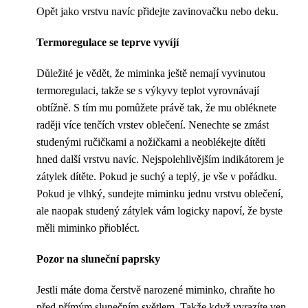
Opět jako vrstvu navíc přidejte zavinovačku nebo deku.
Termoregulace se teprve vyvíjí
Důležité je vědět, že miminka ještě nemají vyvinutou
termoregulaci, takže se s výkyvy teplot vyrovnávají
obtížně. S tím mu pomůžete právě tak, že mu obléknete
raději více tenčích vrstev oblečení. Nenechte se zmást
studenými ručičkami a nožičkami a neoblékejte dítěti
hned další vrstvu navíc. Nejspolehlivějším indikátorem je
zátylek dítěte. Pokud je suchý a teplý, je vše v pořádku.
Pokud je vlhký, sundejte miminku jednu vrstvu oblečení,
ale naopak studený zátylek vám logicky napoví, že byste
měli miminko přiobléct.
Pozor na sluneční paprsky
Jestli máte doma čerstvě narozené miminko, chraňte ho
před přímým slunečním světlem. Takže když vyrazíte ven,