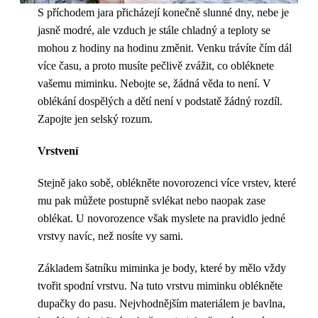
S příchodem jara přicházejí konečně slunné dny, nebe je
jasně modré, ale vzduch je stále chladný a teploty se
mohou z hodiny na hodinu změnit. Venku trávíte čím dál
více času, a proto musíte pečlivě zvážit, co obléknete
vašemu miminku. Nebojte se, žádná věda to není. V
oblékání dospělých a dětí není v podstatě žádný rozdíl.
Zapojte jen selský rozum.
Vrstvení
Stejně jako sobě, oblékněte novorozenci více vrstev, které
mu pak můžete postupně svlékat nebo naopak zase
oblékat. U novorozence však myslete na pravidlo jedné
vrstvy navíc, než nosíte vy sami.
Základem šatníku miminka je body, které by mělo vždy
tvořit spodní vrstvu. Na tuto vrstvu miminku oblékněte
dupačky do pasu. Nejvhodnějším materiálem je bavlna,