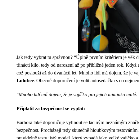
Jak tedy vybrat tu správnou? “Úplně prvním kritériem je věk dí
třinácti kilo, tedy od narození až po přibližně jeden rok. Když
což poslouží až do dvanácti let. Mnoho lidí má dojem, že je v
Lulubee
. Obecné doporučení je volit autosedačku s co nejme
"Mnoho lidí má dojem, že je vajíčko pro jejich miminko malé.
Připlatit za bezpečnost se vyplatí
Barbora také doporučuje vyhnout se laciným neznámým značkám. T
bezpečnost. Procházejí tedy skutečně hloubkovým testováním. “C
pravidelně testy jistý model, který vypadá jako velké vajíčko a