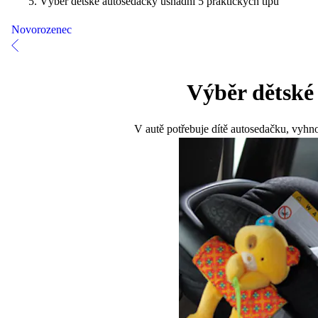
Výběr dětské autosedačky usnadní 5 praktických tipů
Novorozenec
Výběr dětské
V autě potřebuje dítě autosedačku, vyhn