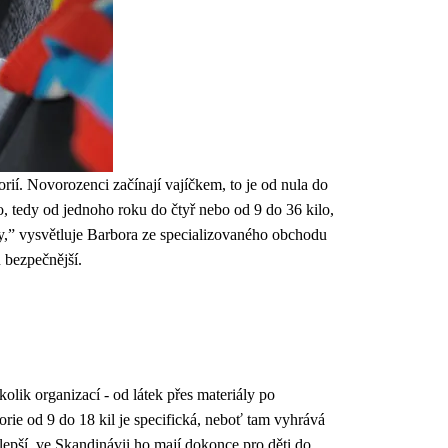
rií. Novorozenci začínají vajíčkem, to je od nula do
lo, tedy od jednoho roku do čtyř nebo od 9 do 36 kilo,
rzy,” vysvětluje Barbora ze specializovaného obchodu
 bezpečnější.
olik organizací - od látek přes materiály po
orie od 9 do 18 kil je specifická, neboť tam vyhrává
jlepší, ve Skandinávii ho mají dokonce pro děti do