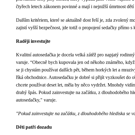
čtyřech letech zákonem povinné a mají i nejnižší úmrtnost dětí p
Dalším kritériem, které se aktuálně dost řeší je, zda zvole
zajistí vyšší bezpečnost, jde totiž o propojení sedačky přímo
Raději investujte
Kvalitní autosedačka je docela velká zátěž pro napjatý rodinn
varuje. “Obecně bych kupovala jen od někoho známého, když vím,
se ji chystám používat dalších pět, během horkých let a mrazi
říká obchodnice. Autosedačku je dobré si přijít vyzkoušet do 
chcete používat deset let, měla by něco vydržet. Mnohdy vidím
drahý špás. Pokud zainvestujte na začátku, z dlouhodobého hle
autosedačky," varuje.
"Pokud zainvestujte na začátku, z dlouhodobého hlediska se vá
Děti patří dozadu