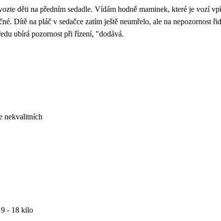
evozte děti na předním sedadle. Vídám hodně maminek, které je vozí vp
né. Dítě na pláč v sedačce zatím ještě neumřelo, ale na nepozornost řid
ředu ubírá pozornost při řízení, "dodává.
e nekvalitních
 9 - 18 kilo