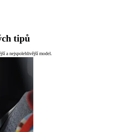
ých tipů
ší a nejspolehlivější model.