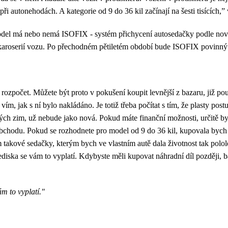
ři autonehodách. A kategorie od 9 do 36 kil začínají na šesti tisících,” 
ný model má nebo nemá ISOFIX - systém přichycení autosedačky podle n
 s karoserií vozu. Po přechodném pětiletém období bude ISOFIX povinný
ý rozpočet. Můžete být proto v pokušení koupit levnější z bazaru, již 
 jak s ní bylo nakládáno. Je totiž třeba počítat s tím, že plasty postup
vých zim, už nebude jako nová. Pokud máte finanční možnosti, určitě by
obchodu. Pokud se rozhodnete pro model od 9 do 36 kil, kupovala bych ho
 takové sedačky, kterým bych ve vlastním autě dala životnost tak polol
diska se vám to vyplatí. Kdybyste měli kupovat náhradní díl později, b
m to vyplatí."