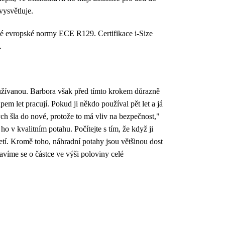
vysvětluje.
ové evropské normy ECE R129. Certifikace i-Size
.
používanou. Barbora však před tímto krokem důrazně
em let pracují. Pokud ji někdo používal pět let a já
ch šla do nové, protože to má vliv na bezpečnost,"
 v kvalitním potahu. Počítejte s tím, že když ji
etí. Kromě toho, náhradní potahy jsou většinou dost
avíme se o částce ve výši poloviny celé