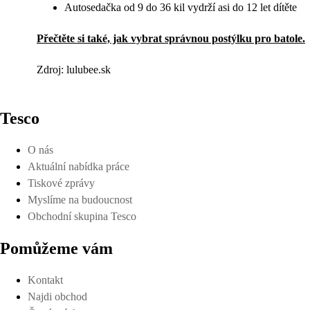
Autosedačka od 9 do 36 kil vydrží asi do 12 let dítěte
Přečtěte si také, jak vybrat správnou postýlku pro batole.
Zdroj: lulubee.sk
Tesco
O nás
Aktuální nabídka práce
Tiskové zprávy
Myslíme na budoucnost
Obchodní skupina Tesco
Pomůžeme vám
Kontakt
Najdi obchod