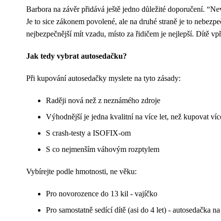
Barbora na závěr přidává ještě jedno důležité doporučení. “N
Je to sice zákonem povolené, ale na druhé straně je to nebezpeč
nejbezpečnější mít vzadu, místo za řidičem je nejlepší. Dítě vp
Jak tedy vybrat autosedačku?
Při kupování autosedačky myslete na tyto zásady:
Raději nová než z neznámého zdroje
Výhodnější je jedna kvalitní na více let, než kupovat víc
S crash-testy a ISOFIX-om
S co nejmenším váhovým rozptylem
Vybírejte podle hmotnosti, ne věku:
Pro novorozence do 13 kil - vajíčko
Pro samostatně sedící dítě (asi do 4 let) - autosedačka na