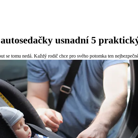
 autosedačky usnadní 5 praktick
out se tomu nedá. Každý rodič chce pro svého potomka ten nejbezpečněj