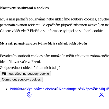
Nastavení soukromí a cookies
My a naši partneři používáme nebo ukládáme soubory cookies, abychom
personalizovanou reklamu. V opačném případě zůstanou aktivní jen n
Chcete vědět více? Přečtěte si informace týkající se
souborů cookie
.
My a naši partneři zpracováváme údaje z následujících důvodů
Povolením souborů cookies nám umožníte měřit efektivitu zobrazeného o
identifikovat vaše zařízení.
Zodpovědnost ohledně firemních údajů
Přijmout všechny soubory cookie
Odmítnout soubory cookies
Přihlásit se
Vyhledávač obchodů
Kontaktujte nás
Nápověda
Můj úč