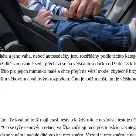
těte a jeho váha, neboť autosedačky jsou roztříděny podle těchto katego
 už dítě samostatně sedí, přechází se na větší autosedačku od 9 do 18 ki
ajíčko pro jejich miminko malé a chce přejít na větší model zbytečně b
nším věkovým a váhovým rozptylem. Čím je totiž menší, tím je většinou
"
y kvalitní totiž mají crash testy a každý rok je nezávisle testuje něk
o se týče cenových relací, vajíčka začínají na čtyřech tisících. Kateg
 dá se v něm i nadále dítě vozit v protisměru. Vození v protisměru je ne