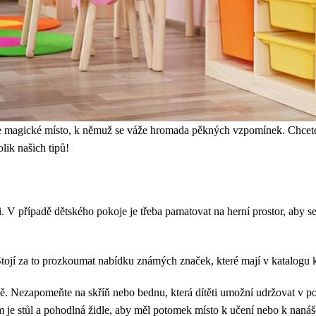
ále magické místo, k němuž se váže hromada pěkných vzpomínek. Chcete,
lik našich tipů!
V případě dětského pokoje je třeba pamatovat na herní prostor, aby s
tojí za to prozkoumat nabídku známých značek, které mají v katalogu 
. Nezapomeňte na skříň nebo bednu, která dítěti umožní udržovat v po
 je stůl a pohodlná židle, aby měl potomek místo k učení nebo k nanáše