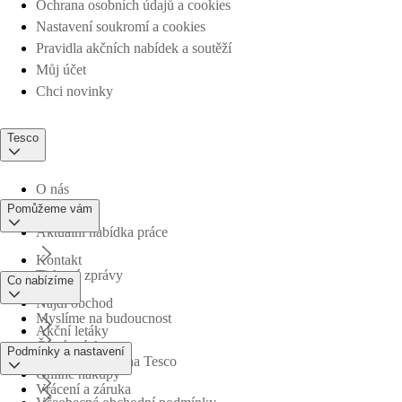
Ochrana osobních údajů a cookies
Nastavení soukromí a cookies
Pravidla akčních nabídek a soutěží
Můj účet
Chci novinky
Tesco
O nás
Pomůžeme vám
Aktuální nabídka práce
Kontakt
Tiskové zprávy
Co nabízíme
Najdi obchod
Myslíme na budoucnost
Akční letáky
Časté otázky
Podmínky a nastavení
Obchodní skupina Tesco
Online nákupy
Vrácení a záruka