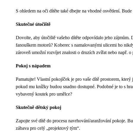
S ohledem na oči dítěte také dbejte na vhodné osvětlení. Bude
Skutečné útočiště
Dovolte, aby útočiště vašeho dítěte odpovídalo jeho zájmům. Dí
fanouškem motorů? Koberec s namalovanými ulicemi ho nikdy ne
zároveň umožní rozvíjet znalosti o druzích zvířat nebo např. 
Pokoj s nápadem
Pamatujte! Vlastní pokojíček je pro vaše dítě prostorem, který
pokud mu knížky budou snadno dostupné. Podobné je to s hrač
vybavený koutek pro umělce?
Skutečně dětský pokoj
Zapojte své dítě do procesu navrhování/aranžování pokoje. Bud
zábava pro celý „projektový tým“.