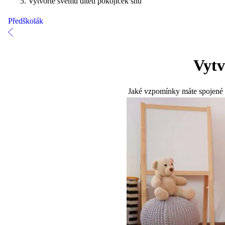
Vytvořte svému dítěti pokojíček snů
Předškolák
Vytv
Jaké vzpomínky máte spojené s