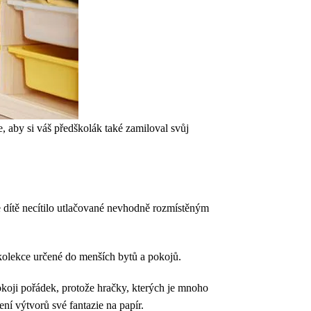
 aby si váš předškolák také zamiloval svůj
e dítě necítilo utlačované nevhodně rozmístěným
kolekce určené do menších bytů a pokojů.
koji pořádek, protože hračky, kterých je mnoho
ní výtvorů své fantazie na papír.