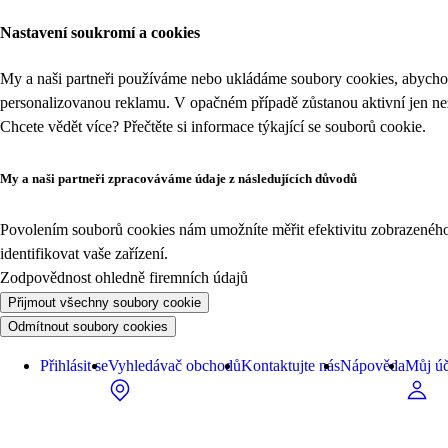
Nastavení soukromí a cookies
My a naši partneři používáme nebo ukládáme soubory cookies, abychom
personalizovanou reklamu. V opačném případě zůstanou aktivní jen n
Chcete vědět více? Přečtěte si informace týkající se
souborů cookie
.
My a naši partneři zpracováváme údaje z následujících důvodů
Povolením souborů cookies nám umožníte měřit efektivitu zobrazeného o
identifikovat vaše zařízení.
Zodpovědnost ohledně firemních údajů
Přijmout všechny soubory cookie
Odmítnout soubory cookies
Přihlásit se
Vyhledávač obchodů
Kontaktujte nás
Nápověda
Můj úč