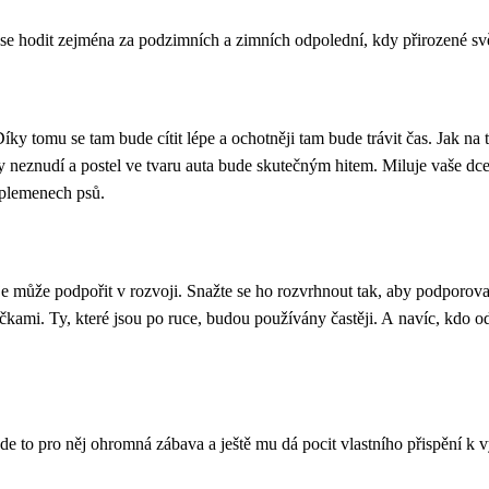
 se hodit zejména za podzimních a zimních odpolední, kdy přirozené svě
ky tomu se tam bude cítit lépe a ochotněji tam bude trávit čas. Jak na 
znudí a postel ve tvaru auta bude skutečným hitem. Miluje vaše dcerk
o plemenech psů.
 je může podpořit v rozvoji. Snažte se ho rozvrhnout tak, aby podporova
kami. Ty, které jsou po ruce, budou používány častěji. A navíc, kdo 
e to pro něj ohromná zábava a ještě mu dá pocit vlastního přispění k v