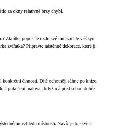
tlo za okny relativně brzy chybí.
to? Zkrátka popusťte uzdu své fantazii! Je váš syn
a zvířátka? Připravte nástěnné dekorace, které jí
l konkrétní činnosti. Dítě ochotněji sáhne po knize,
odolá pokušení malovat, když má před sebou dobře
ýslednému vzhledu místnosti. Navíc je to skvělá