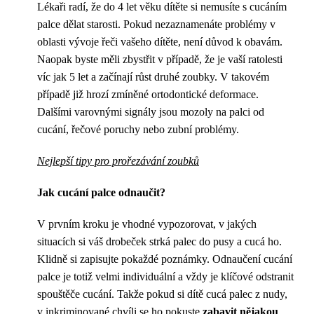
Lékaři radí, že do 4 let věku dítěte si nemusíte s cucáním
palce dělat starosti. Pokud nezaznamenáte problémy v
oblasti vývoje řeči vašeho dítěte, není důvod k obavám.
Naopak byste měli zbystřit v případě, že je vaší ratolesti
víc jak 5 let a začínají růst druhé zoubky. V takovém
případě již hrozí zmíněné ortodontické deformace.
Dalšími varovnými signály jsou mozoly na palci od
cucání, řečové poruchy nebo zubní problémy.
Nejlepší tipy pro prořezávání zoubků
Jak cucání palce odnaučit?
V prvním kroku je vhodné vypozorovat, v jakých
situacích si váš drobeček strká palec do pusy a cucá ho.
Klidně si zapisujte pokaždé poznámky. Odnaučení cucání
palce je totiž velmi individuální a vždy je klíčové odstranit
spouštěče cucání. Takže pokud si dítě cucá palec z nudy,
v inkriminované chvíli se ho pokuste
zabavit nějakou