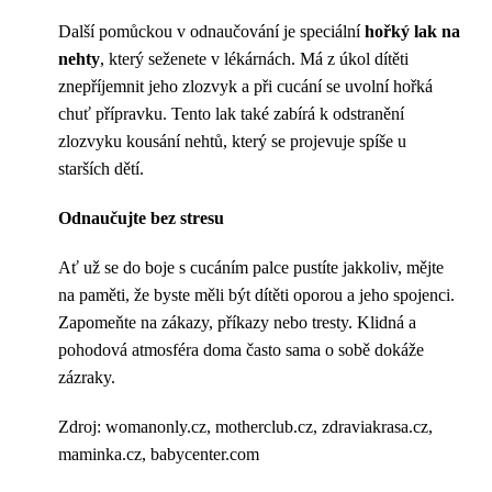
Další pomůckou v odnaučování je speciální
hořký lak na
nehty
, který seženete v lékárnách. Má z úkol dítěti
znepříjemnit jeho zlozvyk a při cucání se uvolní hořká
chuť přípravku. Tento lak také zabírá k odstranění
zlozvyku kousání nehtů, který se projevuje spíše u
starších dětí.
Odnaučujte bez stresu
Ať už se do boje s cucáním palce pustíte jakkoliv, mějte
na paměti, že byste měli být dítěti oporou a jeho spojenci.
Zapomeňte na zákazy, příkazy nebo tresty. Klidná a
pohodová atmosféra doma často sama o sobě dokáže
zázraky.
Zdroj: womanonly.cz, motherclub.cz, zdraviakrasa.cz,
maminka.cz, babycenter.com