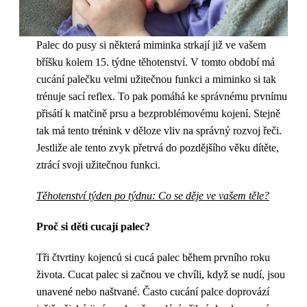
Palec do pusy si některá miminka strkají již ve vašem
bříšku kolem 15. týdne těhotenství. V tomto období má
cucání palečku velmi užitečnou funkci a miminko si tak
trénuje sací reflex. To pak pomáhá ke správnému prvnímu
přisátí k matčině prsu a bezproblémovému kojení. Stejně
tak má tento trénink v děloze vliv na správný rozvoj řeči.
Jestliže ale tento zvyk přetrvá do pozdějšího věku dítěte,
ztrácí svoji užitečnou funkci.
Těhotenství týden po týdnu: Co se děje ve vašem těle?
Proč si děti cucají palec?
Tři čtvrtiny kojenců si cucá palec během prvního roku
života. Cucat palec si začnou ve chvíli, když se nudí, jsou
unavené nebo naštvané. Často cucání palce doprovází