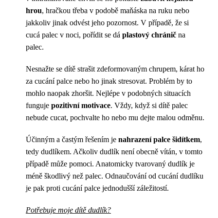
hrou
, hračkou třeba v podobě maňáska na ruku nebo
jakkoliv jinak odvést jeho pozornost. V případě, že si
cucá palec v noci, pořídit se dá
plastový chránič
na
palec.
Nesnažte se dítě strašit zdeformovaným chrupem, kárat ho
za cucání palce nebo ho jinak stresovat. Problém by to
mohlo naopak zhoršit. Nejlépe v podobných situacích
funguje
pozitivní motivace
. Vždy, když si dítě palec
nebude cucat, pochvalte ho nebo mu dejte malou odměnu.
Účinným a častým řešením je
nahrazení palce šidítkem
,
tedy dudlíkem. Ačkoliv dudlík není obecně vítán, v tomto
případě může pomoci. Anatomicky tvarovaný dudlík je
méně škodlivý než palec. Odnaučování od cucání dudlíku
je pak proti cucání palce jednodušší záležitostí.
Potřebuje moje dítě dudlík?