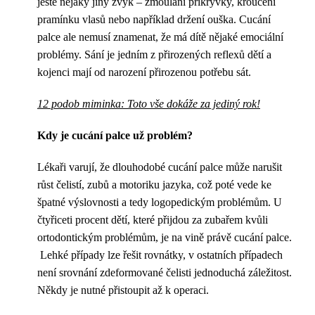
ještě nějaký jiný zvyk – žmoulání přikrývky, kroucení
pramínku vlasů nebo například držení ouška. Cucání
palce ale nemusí znamenat, že má dítě nějaké emociální
problémy. Sání je jedním z přirozených reflexů dětí a
kojenci mají od narození přirozenou potřebu sát.
12 podob miminka: Toto vše dokáže za jediný rok!
Kdy je cucání palce už problém?
Lékaři varují, že dlouhodobé cucání palce může narušit
růst čelistí, zubů a motoriku jazyka, což poté vede ke
špatné výslovnosti a tedy logopedickým problémům. U
čtyřiceti procent dětí, které přijdou za zubařem kvůli
ortodontickým problémům, je na vině právě cucání palce.
Lehké případy lze řešit rovnátky, v ostatních případech
není srovnání zdeformované čelisti jednoduchá záležitost.
Někdy je nutné přistoupit až k operaci.