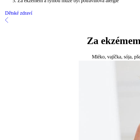
Za ekzémem a rýmou může být potravinová alergie
Dětské zdraví
Za ekzémem 
Mléko, vajíčka, sója, pše