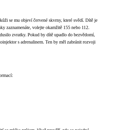
 kůži se mu objeví červené skvrny, které svědí. Dítě je
znaky zaznamenáte, volejte okamžitě 155 nebo 112.
zadusilo zvratky. Pokud by dítě upadlo do bezvědomí,
toinjektor s adrenalinem. Ten by měl zabránit rozvoji
ormací: