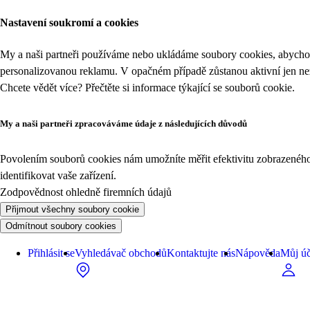
Nastavení soukromí a cookies
My a naši partneři používáme nebo ukládáme soubory cookies, abychom
personalizovanou reklamu. V opačném případě zůstanou aktivní jen n
Chcete vědět více? Přečtěte si informace týkající se
souborů cookie
.
My a naši partneři zpracováváme údaje z následujících důvodů
Povolením souborů cookies nám umožníte měřit efektivitu zobrazeného o
identifikovat vaše zařízení.
Zodpovědnost ohledně firemních údajů
Přijmout všechny soubory cookie
Odmítnout soubory cookies
Přihlásit se
Vyhledávač obchodů
Kontaktujte nás
Nápověda
Můj úč