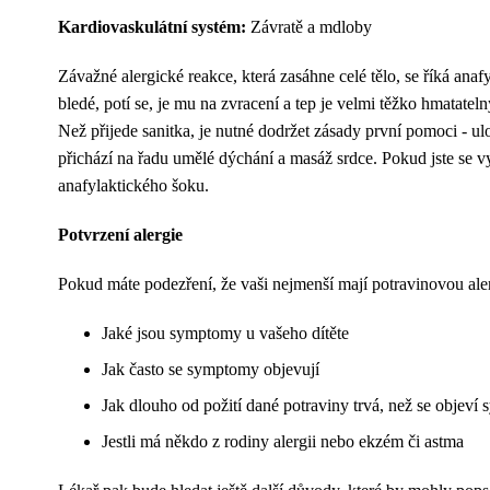
Kardiovaskulátní systém:
Závratě a mdloby
Závažné alergické reakce, která zasáhne celé tělo, se říká anaf
bledé, potí se, je mu na zvracení a tep je velmi těžko hmatate
Než přijede sanitka, je nutné dodržet zásady první pomoci - ul
přichází na řadu umělé dýchání a masáž srdce. Pokud jste se vy 
anafylaktického šoku.
Potvrzení alergie
Pokud máte podezření, že vaši nejmenší mají potravinovou aler
Jaké jsou symptomy u vašeho dítěte
Jak často se symptomy objevují
Jak dlouho od požití dané potraviny trvá, než se objev
Jestli má někdo z rodiny alergii nebo ekzém či astma