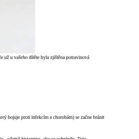
e už u vašeho dítěte byla zjištěna potravinová
který bojuje proti infekcím a chorobám) se začne bránit
ie - včetně histaminu, aby se ochránilo. Tyto