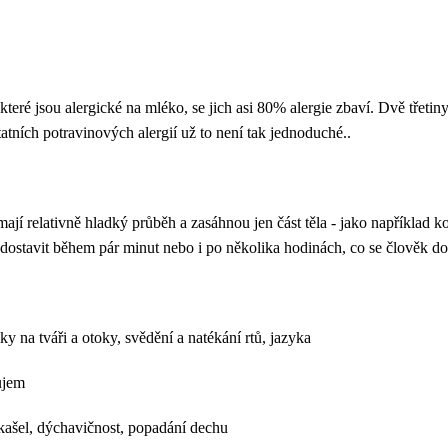
 které jsou alergické na mléko, se jich asi 80% alergie zbaví. Dvě třetin
statních potravinových alergií už to není tak jednoduché..
ají relativně hladký průběh a zasáhnou jen část těla - jako například 
 dostavit během pár minut nebo i po několika hodinách, co se člověk do
 na tváři a otoky, svědění a natékání rtů, jazyka
ůjem
ašel, dýchavičnost, popadání dechu