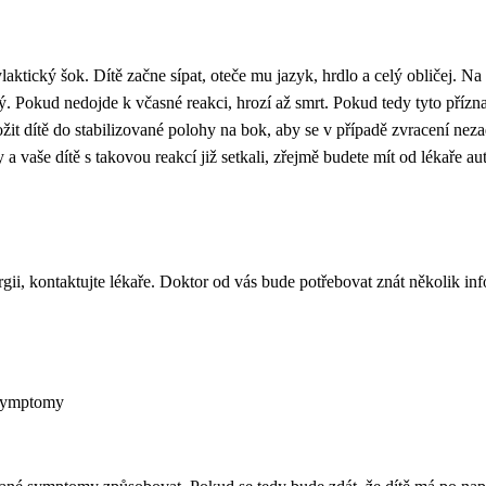
ylaktický šok. Dítě začne sípat, oteče mu jazyk, hrdlo a celý obličej. Na
lný. Pokud nedojde k včasné reakci, hrozí až smrt. Pokud tedy tyto pří
ožit dítě do stabilizované polohy na bok, aby se v případě zvracení ne
a vaše dítě s takovou reakcí již setkali, zřejmě budete mít od lékaře au
gii, kontaktujte lékaře. Doktor od vás bude potřebovat znát několik inf
í symptomy