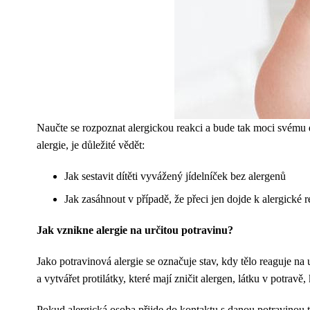
Naučte se rozpoznat alergickou reakci a bude tak moci svému dí
alergie, je důležité vědět:
Jak sestavit dítěti vyvážený jídelníček bez alergenů
Jak zasáhnout v případě, že přeci jen dojde k alergické r
Jak vznikne alergie na určitou potravinu?
Jako potravinová alergie se označuje stav, kdy tělo reaguje na 
a vytvářet protilátky, které mají zničit alergen, látku v potravě,
Pokud alergická osoba přijde do kontaktu s danou potravinou tak