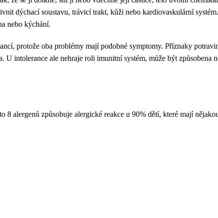
ivnit dýchací soustavu, trávicí trakt, kůži nebo kardiovaskulární syst
cha nebo kýchání.
lerancí, protože oba problémy mají podobné symptomy. Příznaky potravin
a. U intolerance ale nehraje roli imunitní systém, může být způsobena ne
to 8 alergenů způsobuje alergické reakce u 90% dětí, které mají nějakou