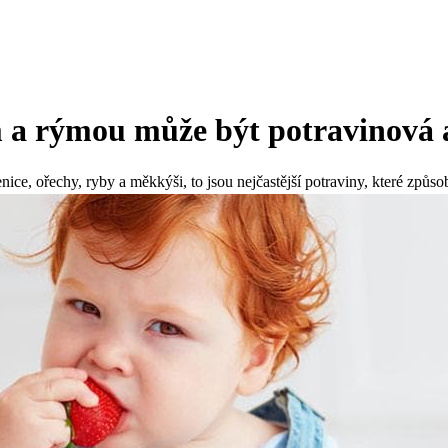
a rýmou může být potravinová a
nice, ořechy, ryby a měkkýši, to jsou nejčastější potraviny, které způsob