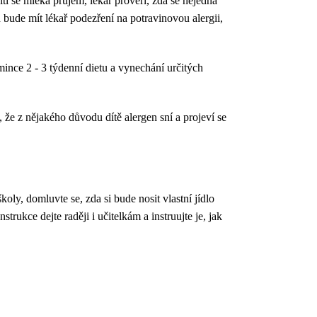
í se mléka průjem, lékař prověří, zda se nejedná
 bude mít lékař podezření na potravinovou alergii,
mince 2 - 3 týdenní dietu a vynechání určitých
 že z nějakého důvodu dítě alergen sní a projeví se
oly, domluvte se, zda si bude nosit vlastní jídlo
rukce dejte raději i učitelkám a instruujte je, jak