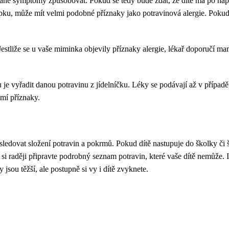
ané symptomy způsobovat. Pokud se tedy bude zdát, že dítě má po napit
lepku, může mít velmi podobné příznaky jako potravinová alergie. Pokud
Jestliže se u vaše miminka objevily příznaky alergie, lékař doporučí ma
 je vyřadit danou potravinu z jídelníčku. Léky se podávají až v případě,
lumí příznaky.
ledovat složení potravin a pokrmů. Pokud dítě nastupuje do školky či šk
raději připravte podrobný seznam potravin, které vaše dítě nemůže. Inst
 jsou těžší, ale postupně si vy i dítě zvyknete.