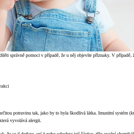
těti správně pomoci v případě, že u něj objevíte příznaky. V případě, ž
eakci
určitou potravinu tak, jako by to byla škodlivá látka. Imunitní systém (
 která vyvolává alergii.
, že se jí dotkne, sní ji nebo vdechne její částice, tělo uvolní chemikál