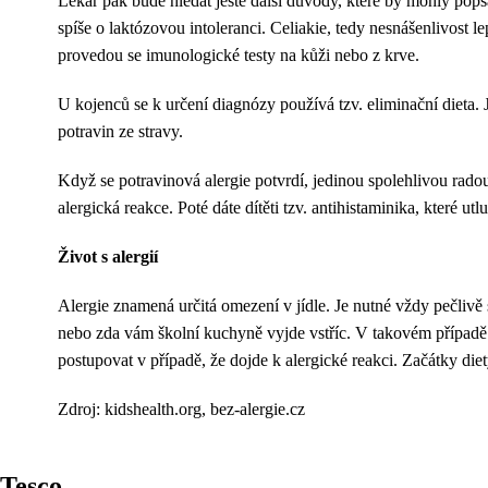
Lékař pak bude hledat ještě další důvody, které by mohly pops
spíše o laktózovou intoleranci. Celiakie, tedy nesnášenlivost 
provedou se imunologické testy na kůži nebo z krve.
U kojenců se k určení diagnózy používá tzv. eliminační dieta. 
potravin ze stravy.
Když se potravinová alergie potvrdí, jedinou spolehlivou radou
alergická reakce. Poté dáte dítěti tzv. antihistaminika, které ut
Život s alergií
Alergie znamená určitá omezení v jídle. Je nutné vždy pečlivě s
nebo zda vám školní kuchyně vyjde vstříc. V takovém případě si 
postupovat v případě, že dojde k alergické reakci. Začátky diety
Zdroj: kidshealth.org, bez-alergie.cz
Tesco