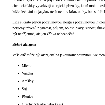
chemické látky vyvolávají alergické příznaky, která mohou ovl
kůže, lechtání na jazyku, rtech nebo v krku, otoky, bolesti bři
Lidé si často pletou potravinovou alergii s potravinovou into
poruchy trávení, plynatost, průjem, bolesti hlavy, slabost, únav
být nepříjemná, ale jen zřídka nebezpečná.
Běžné alergeny
Vaše dítě může být alergické na jakoukoliv potravinu. Ale těch
Mléko
Vajíčka
Arašídy
Sója
Pšenice
Ořechy (vlašské nebo kešu)