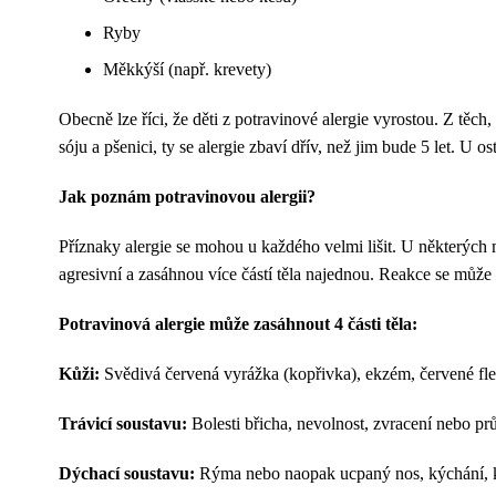
Ryby
Měkkýší (např. krevety)
Obecně lze říci, že děti z potravinové alergie vyrostou. Z těch,
sóju a pšenici, ty se alergie zbaví dřív, než jim bude 5 let. U o
Jak poznám potravinovou alergii?
Příznaky alergie se mohou u každého velmi lišit. U některých m
agresivní a zasáhnou více částí těla najednou. Reakce se může
Potravinová alergie může zasáhnout 4 části těla:
Kůži:
Svědivá červená vyrážka (kopřivka), ekzém, červené fleky
Trávicí soustavu:
Bolesti břicha, nevolnost, zvracení nebo pr
Dýchací soustavu:
Rýma nebo naopak ucpaný nos, kýchání, k