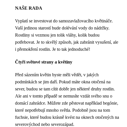
NAŠE RADA
Vyplatí se investovat do samozavlažovacího květináče.
Vaší jedinou starostí bude dolévání vody do nádržky.
Rostliny si vezmou jen tolik vláhy, kolik budou
potřebovat. Je to skvělý způsob, jak zabránit vysušení, ale
i přemokření rostlin. Je to tak jednoduché!
Čtyři světové strany a květiny
Před sázením květin byste měli vědět, v jakých
podmínkách se jim daří. Pokud máte okna otočená na
sever, budou se tam cítit dobře jen některé druhy rostlin.
Ale ani v tomto případě se nemusíte vzdát svého snu o
domácí zahrádce. Můžete zde pěstovat například begónie,
které nepotřebují mnoho světla. Podobně jsou na tom
fuchsie, které budou krásně kvést na oknech otočených na
severovýchod nebo severozápad.