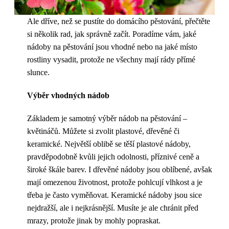
Ale dříve, než se pustíte do domácího pěstování, přečtěte
si několik rad, jak správně začít. Poradíme vám, jaké
nádoby na pěstování jsou vhodné nebo na jaké místo
rostliny vysadit, protože ne všechny mají rády přímé
slunce.
Výběr vhodných nádob
Základem je samotný výběr nádob na pěstování –
květináčů. Můžete si zvolit plastové, dřevěné či
keramické. Největší oblibě se těší plastové nádoby,
pravděpodobně kvůli jejich odolnosti, příznivé ceně a
široké škále barev. I dřevěné nádoby jsou oblíbené, avšak
mají omezenou životnost, protože pohlcují vlhkost a je
třeba je často vyměňovat. Keramické nádoby jsou sice
nejdražší, ale i nejkrásnější. Musíte je ale chránit před
mrazy, protože jinak by mohly popraskat.