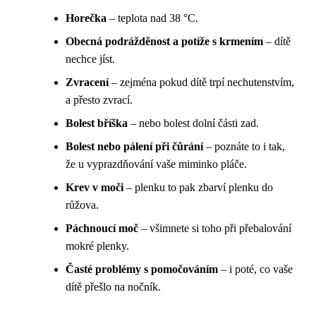
Horečka
– teplota nad 38 °C.
Obecná podrážděnost a potíže s krmením
– dítě
nechce jíst.
Zvracení
– zejména pokud dítě trpí nechutenstvím,
a přesto zvrací.
Bolest bříška
– nebo bolest dolní části zad.
Bolest nebo pálení při čůrání
– poznáte to i tak,
že u vyprazdňování vaše miminko pláče.
Krev v moči
– plenku to pak zbarví plenku do
růžova.
Páchnoucí moč
– všimnete si toho při přebalování
mokré plenky.
Časté problémy s pomočováním
– i poté, co vaše
dítě přešlo na nočník.