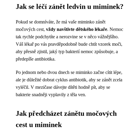
Jak se léčí zánět ledvin u miminek?
Pokud se domníváte, že má vaše miminko zánět
močových cest,
vždy navštivte dětského lékaře
. Nemoc
tak rychle podchytíte a nerozvine se v něco vážnějšího.
Váš lékař po vás pravděpodobně bude chtít vzorek moči,
aby přesně zjistil, jaký typ bakterií nemoc způsobuje, a
předepíše antibiotika.
Po jednom nebo dvou dnech se miminko začne cítit lépe,
ale je důležité dobrat cyklus antibiotik, aby se zánět zcela
vyléčil. V mezičase dávejte dítěti hodně pít, aby se
bakterie snadněji vyplavily z těla ven.
Jak předcházet zánětu močových
cest u miminek