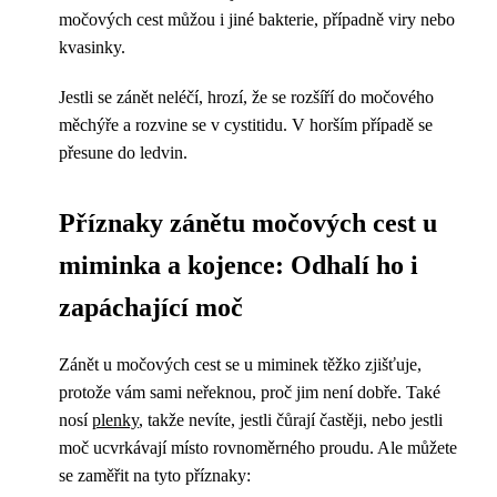
močových cest můžou i jiné bakterie, případně viry nebo
kvasinky.
Jestli se zánět neléčí, hrozí, že se rozšíří do močového
měchýře a rozvine se v cystitidu. V horším případě se
přesune do ledvin.
Příznaky zánětu močových cest u
miminka a kojence: Odhalí ho i
zapáchající moč
Zánět u močových cest se u miminek těžko zjišťuje,
protože vám sami neřeknou, proč jim není dobře. Také
nosí
plenky
, takže nevíte, jestli čůrají častěji, nebo jestli
moč ucvrkávají místo rovnoměrného proudu. Ale můžete
se zaměřit na tyto příznaky: