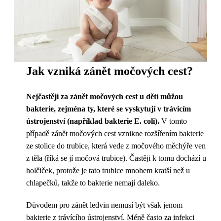
Jak vzniká zánět močových cest?
Nejčastěji za zánět močových cest u dětí můžou
bakterie, zejména ty, které se vyskytují v trávicím
ústrojenství (například bakterie E. coli).
V tomto
případě zánět močových cest vznikne rozšířením bakterie
ze stolice do trubice, která vede z močového měchýře ven
z těla (říká se jí močová trubice). Častěji k tomu dochází u
holčiček, protože je tato trubice mnohem kratší než u
chlapečků, takže to bakterie nemají daleko.
Důvodem pro zánět ledvin nemusí být však jenom
bakterie z trávícího ústrojenství. Méně často za infekci