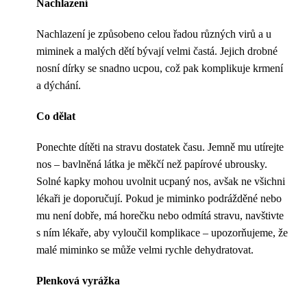
Nachlazení
Nachlazení je způsobeno celou řadou různých virů a u
miminek a malých dětí bývají velmi častá. Jejich drobné
nosní dírky se snadno ucpou, což pak komplikuje krmení
a dýchání.
Co dělat
Ponechte dítěti na stravu dostatek času. Jemně mu utírejte
nos – bavlněná látka je měkčí než papírové ubrousky.
Solné kapky mohou uvolnit ucpaný nos, avšak ne všichni
lékaři je doporučují. Pokud je miminko podrážděné nebo
mu není dobře, má horečku nebo odmítá stravu, navštivte
s ním lékaře, aby vyloučil komplikace – upozorňujeme, že
malé miminko se může velmi rychle dehydratovat.
Plenková vyrážka