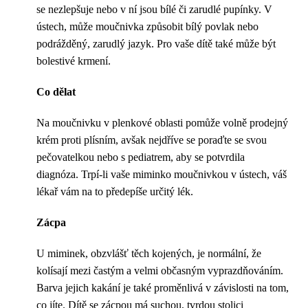
se nezlepšuje nebo v ní jsou bílé či zarudlé pupínky. V
ústech, může moučnivka způsobit bílý povlak nebo
podrážděný, zarudlý jazyk. Pro vaše dítě také může být
bolestivé krmení.
Co dělat
Na moučnivku v plenkové oblasti pomůže volně prodejný
krém proti plísním, avšak nejdříve se poraďte se svou
pečovatelkou nebo s pediatrem, aby se potvrdila
diagnóza. Trpí-li vaše miminko moučnivkou v ústech, váš
lékař vám na to předepíše určitý lék.
Zácpa
U miminek, obzvlášť těch kojených, je normální, že
kolísají mezi častým a velmi občasným vyprazdňováním.
Barva jejich kakání je také proměnlivá v závislosti na tom,
co jíte. Dítě se zácpou má suchou, tvrdou stolici