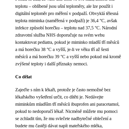
teplotu – oblíbené jsou ušní teploměry, ale lze použít i
digitální teploměr pro měření v podpaží. Obvyklá tělesná
teplota miminka (naměřená v podpaží) je 36,4 °C, avšak
infekce způsobí horečku – teplotu nad 37,5 °C. Národní
zdravotní služba NHS doporučuje na svém webu
kontaktovat pediatra, pokud je miminko mladší tří měsíců
a má horečku 38 °C a vyšší, je-li ve věku tří až šesti
měsíců a má horečku 39 °C a vyšší nebo pokud má kromě
zvýšené teploty i další příznaky nemoci.
Co dělat
Zajeďte s ním k lékaři, protože je často nemožné bez
lékařského vyšetření určit, co dítěti je. Nedávejte
miminkům mladším tří měsíců ibuprofen ani paracetamol,
pokud to nedoporučí lékař. Nicméně můžete mu pomoci
se zchladit tím, že mu svlečete nadbytečné oblečení a
budete mu častěji dávat napít mateřského mléka,