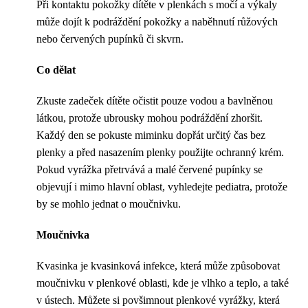
Při kontaktu pokožky dítěte v plenkách s močí a výkaly
může dojít k podráždění pokožky a naběhnutí růžových
nebo červených pupínků či skvrn.
Co dělat
Zkuste zadeček dítěte očistit pouze vodou a bavlněnou
látkou, protože ubrousky mohou podráždění zhoršit.
Každý den se pokuste miminku dopřát určitý čas bez
plenky a před nasazením plenky použijte ochranný krém.
Pokud vyrážka přetrvává a malé červené pupínky se
objevují i mimo hlavní oblast, vyhledejte pediatra, protože
by se mohlo jednat o moučnivku.
Moučnivka
Kvasinka je kvasinková infekce, která může způsobovat
moučnivku v plenkové oblasti, kde je vlhko a teplo, a také
v ústech. Můžete si povšimnout plenkové vyrážky, která