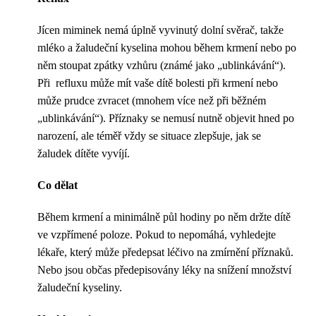
Jícen miminek nemá úplně vyvinutý dolní svěrač, takže
mléko a žaludeční kyselina mohou během krmení nebo po
něm stoupat zpátky vzhůru (známé jako „ublinkávání“).
Při refluxu může mít vaše dítě bolesti při krmení nebo
může prudce zvracet (mnohem více než při běžném
„ublinkávání“). Příznaky se nemusí nutně objevit hned po
narození, ale téměř vždy se situace zlepšuje, jak se
žaludek dítěte vyvíjí.
Co dělat
Během krmení a minimálně půl hodiny po něm držte dítě
ve vzpřímené poloze. Pokud to nepomáhá, vyhledejte
lékaře, který může předepsat léčivo na zmírnění příznaků.
Nebo jsou občas předepisovány léky na snížení množství
žaludeční kyseliny.