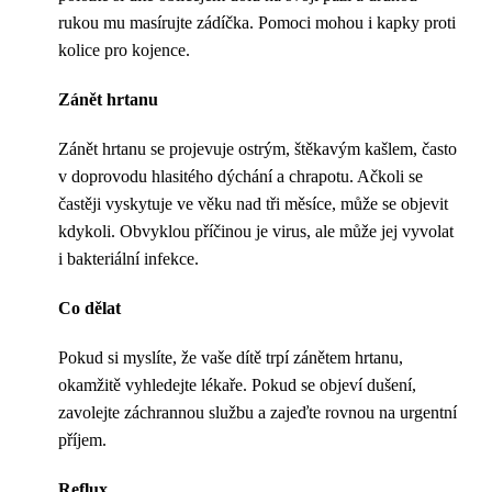
rukou mu masírujte zádíčka. Pomoci mohou i kapky proti
kolice pro kojence.
Zánět hrtanu
Zánět hrtanu se projevuje ostrým, štěkavým kašlem, často
v doprovodu hlasitého dýchání a chrapotu. Ačkoli se
častěji vyskytuje ve věku nad tři měsíce, může se objevit
kdykoli. Obvyklou příčinou je virus, ale může jej vyvolat
i bakteriální infekce.
Co dělat
Pokud si myslíte, že vaše dítě trpí zánětem hrtanu,
okamžitě vyhledejte lékaře. Pokud se objeví dušení,
zavolejte záchrannou službu a zajeďte rovnou na urgentní
příjem.
Reflux