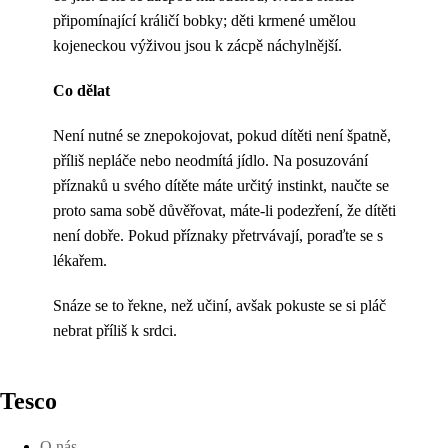
připomínající králičí bobky; děti krmené umělou
kojeneckou výživou jsou k zácpě náchylnější.
Co dělat
Není nutné se znepokojovat, pokud dítěti není špatně,
příliš nepláče nebo neodmítá jídlo. Na posuzování
příznaků u svého dítěte máte určitý instinkt, naučte se
proto sama sobě důvěřovat, máte-li podezření, že dítěti
není dobře. Pokud příznaky přetrvávají, poraďte se s
lékařem.
Snáze se to řekne, než učiní, avšak pokuste se si pláč
nebrat příliš k srdci.
Tesco
O nás