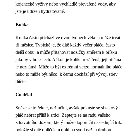
kojenecké výživy nebo vychladlé převařené vody, aby
jste je udrželi hydratované.
Kolika
Kolika často přichází ve dvou týdnech věku a může trvat
tři měsíce. Typické je, že dítě každý večer pláče, často
delší dobu, a může přitahovat nožičky směrem k bříšku
jakoby v bolestech. Ačkoli je kolika rozšířená, její příčina
je neznámá. Může to být extrémní verze normálního pláče
nebo to může být něco, k čemu dochází při vývoji střev
dítěte.
Co dělat
Snáze se to řekne, než učiní, avšak pokuste se si takový
pláč nebrat příliš k srdci. Zeptejte se na radu vašeho
zdravotního dozoru, který může doporučit následující trik:
položte si dítě obličejem dolů na svoji paži a druhou