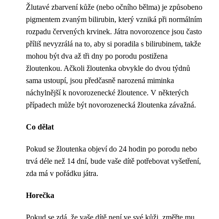
Žlutavé zbarvení kůže (nebo očního bělma) je způsobeno
pigmentem zvaným bilirubin, který vzniká při normálním
rozpadu červených krvinek. Játra novorozence jsou často
příliš nevyzrálá na to, aby si poradila s bilirubinem, takže
mohou být dva až tři dny po porodu postižena
žloutenkou. Ačkoli žloutenka obvykle do dvou týdnů
sama ustoupí, jsou předčasně narozená miminka
náchylnější k novorozenecké žloutence. V některých
případech může být novorozenecká žloutenka závažná.
Co dělat
Pokud se žloutenka objeví do 24 hodin po porodu nebo
trvá déle než 14 dní, bude vaše dítě potřebovat vyšetření,
zda má v pořádku játra.
Horečka
Pokud se zdá, že vaše dítě není ve své kůži, změřte mu