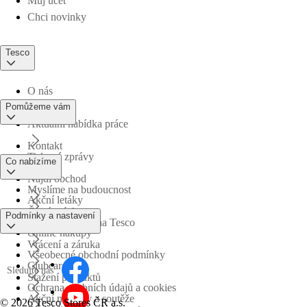
Můj účet
Chci novinky
Tesco
O nás
Pomůžeme vám
Aktuální nabídka práce
Kontakt
Tiskové zprávy
Co nabízíme
Najdi obchod
Myslíme na budoucnost
Akční letáky
Časté otázky
Podmínky a nastavení
Obchodní skupina Tesco
Online nákupy
Vrácení a záruka
Všeobecné obchodní podmínky
Clubcard
Sledujte nás
Stažení produktů
Ochrana osobních údajů a cookies
Akční nabídky a soutěže
©
2026 Tesco Stores ČR a.s.