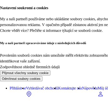
Nastavení soukromí a cookies
My a naši partneři používáme nebo ukládáme soubory cookies, abychom
personalizovanou reklamu. V opačném případě zůstanou aktivní jen n
Chcete vědět více? Přečtěte si informace týkající se
souborů cookie
.
My a naši partneři zpracováváme údaje z následujících důvodů
Povolením souborů cookies nám umožníte měřit efektivitu zobrazeného o
identifikovat vaše zařízení.
Zodpovědnost ohledně firemních údajů
Přijmout všechny soubory cookie
Odmítnout soubory cookies
Přihlásit se
Vyhledávač obchodů
Kontaktujte nás
Nápověda
Můj úč