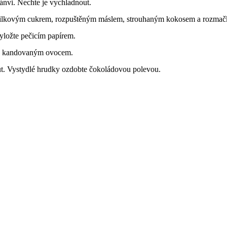
ánvi. Nechte je vychladnout.
nilkovým cukrem, rozpuštěným máslem, strouhaným kokosem a rozmačk
vyložte pečicím papírem.
bte kandovaným ovocem.
ut. Vystydlé hrudky ozdobte čokoládovou polevou.