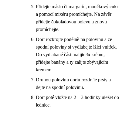
Přidejte máslo či margarín, moučkový cukr
a pomocí mixéru promíchejte. Na závěr
přidejte čokoládovou polevu a znovu
promíchejte.
Dort rozkrojte podélně na polovinu a ze
spodní poloviny si vydlabejte lžící vnitřek.
Do vydlabané části nalijte ¾ krému,
přidejte banány a ty zalijte zbývajícím
krémem.
Druhou polovinu dortu rozdrťte prsty a
dejte na spodní polovinu.
Dort poté vložte na 2 – 3 hodinky uležet do
lednice.