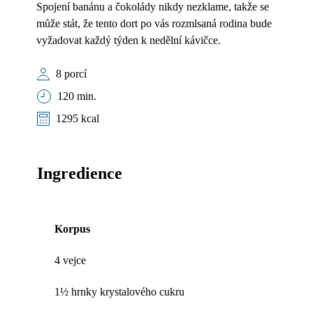
Spojení banánu a čokolády nikdy nezklame, takže se
může stát, že tento dort po vás rozmlsaná rodina bude
vyžadovat každý týden k nedělní kávičce.
8 porcí
120 min.
1295 kcal
Ingredience
Korpus
4 vejce
1½ hrnky krystalového cukru