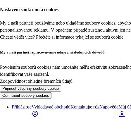
Nastavení soukromí a cookies
My a naši partneři používáme nebo ukládáme soubory cookies, abychom
personalizovanou reklamu. V opačném případě zůstanou aktivní jen n
Chcete vědět více? Přečtěte si informace týkající se
souborů cookie
.
My a naši partneři zpracováváme údaje z následujících důvodů
Povolením souborů cookies nám umožníte měřit efektivitu zobrazeného o
identifikovat vaše zařízení.
Zodpovědnost ohledně firemních údajů
Přijmout všechny soubory cookie
Odmítnout soubory cookies
Přihlásit se
Vyhledávač obchodů
Kontaktujte nás
Nápověda
Můj úč