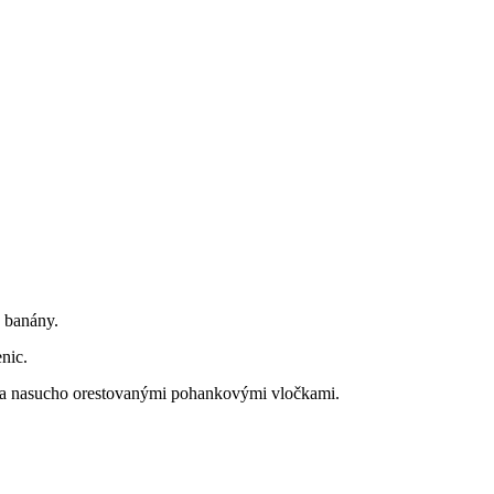
s banány.
enic.
 a nasucho orestovanými pohankovými vločkami.