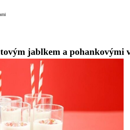
ami
átovým jablkem a pohankovými 