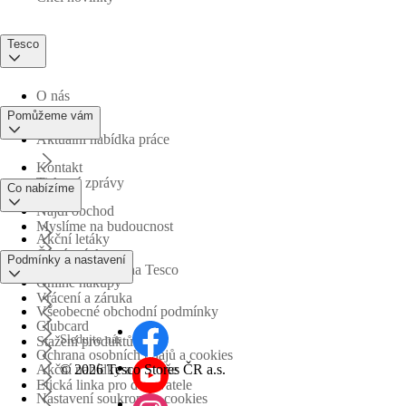
Tesco
O nás
Pomůžeme vám
Aktuální nabídka práce
Kontakt
Tiskové zprávy
Co nabízíme
Najdi obchod
Myslíme na budoucnost
Akční letáky
Časté otázky
Podmínky a nastavení
Obchodní skupina Tesco
Online nákupy
Vrácení a záruka
Všeobecné obchodní podmínky
Clubcard
Sledujte nás
Stažení produktů
Ochrana osobních údajů a cookies
©
2026 Tesco Stores ČR a.s.
Akční nabídky a soutěže
Etická linka pro dodavatele
Nastavení soukromí a cookies