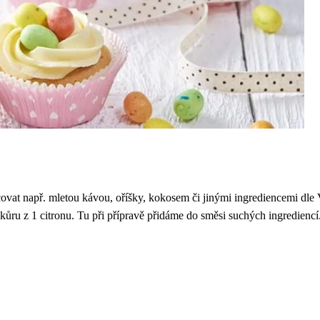
at např. mletou kávou, oříšky, kokosem či jinými ingrediencemi dle V
kůru z 1 citronu. Tu při přípravě přidáme do směsi suchých ingrediencí