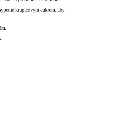
 posypeme krupicovým cukrem, aby
ém.
y.