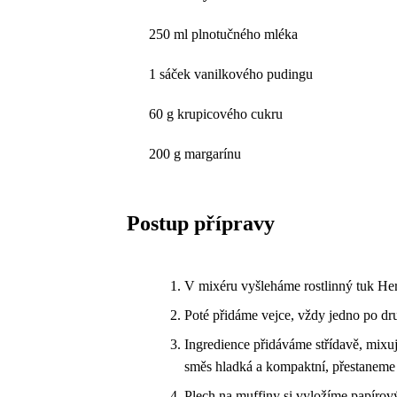
250 ml plnotučného mléka
1 sáček vanilkového pudingu
60 g krupicového cukru
200 g margarínu
Postup přípravy
V mixéru vyšleháme rostlinný tuk He
Poté přidáme vejce, vždy jedno po dr
Ingredience přidáváme střídavě, mixu
směs hladká a kompaktní, přestaneme 
Plech na muffiny si vyložíme papírov