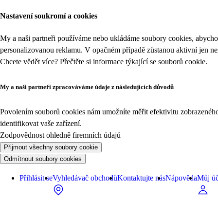
Nastavení soukromí a cookies
My a naši partneři používáme nebo ukládáme soubory cookies, abychom
personalizovanou reklamu. V opačném případě zůstanou aktivní jen n
Chcete vědět více? Přečtěte si informace týkající se
souborů cookie
.
My a naši partneři zpracováváme údaje z následujících důvodů
Povolením souborů cookies nám umožníte měřit efektivitu zobrazeného o
identifikovat vaše zařízení.
Zodpovědnost ohledně firemních údajů
Přijmout všechny soubory cookie
Odmítnout soubory cookies
Přihlásit se
Vyhledávač obchodů
Kontaktujte nás
Nápověda
Můj úč