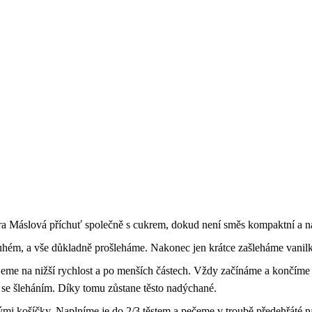
ra Máslová příchuť společně s cukrem, dokud není směs kompaktní a 
uhém, a vše důkladně prošleháme. Nakonec jen krátce zašleháme vanilk
jeme na nižší rychlost a po menších částech. Vždy začínáme a končím
se šleháním. Díky tomu zůstane těsto nadýchané.
ými košíčky. Naplníme je do 2/3 těstem a pečeme v troubě předehřáté 