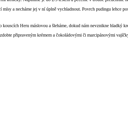
ací mísy a necháme jej v ní úplně vychladnout. Povrch pudingu lehce
 kouscích Heru máslovou a šleháme, dokud nám nevznikne hladký kr
ozdobte připraveným krémem a čokoládovými či marcipánovými vajíčk