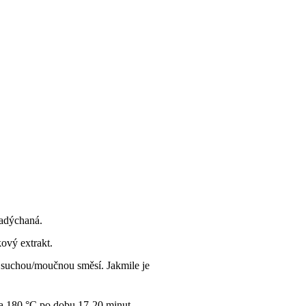
nadýchaná.
ový extrakt.
e suchou/moučnou směsí. Jakmile je
na 180 °C po dobu 17-20 minut.