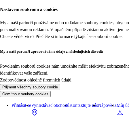
Nastavení soukromí a cookies
My a naši partneři používáme nebo ukládáme soubory cookies, abychom
personalizovanou reklamu. V opačném případě zůstanou aktivní jen n
Chcete vědět více? Přečtěte si informace týkající se
souborů cookie
.
My a naši partneři zpracováváme údaje z následujících důvodů
Povolením souborů cookies nám umožníte měřit efektivitu zobrazeného o
identifikovat vaše zařízení.
Zodpovědnost ohledně firemních údajů
Přijmout všechny soubory cookie
Odmítnout soubory cookies
Přihlásit se
Vyhledávač obchodů
Kontaktujte nás
Nápověda
Můj úč