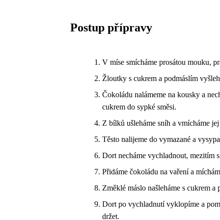
Postup přípravy
V míse smícháme prosátou mouku, prá
Žloutky s cukrem a podmáslím vyšle
Čokoládu nalámeme na kousky a nechá
cukrem do sypké směsi.
Z bílků ušleháme sníh a vmícháme jej 
Těsto nalijeme do vymazané a vysypa
Dort necháme vychladnout, mezitím si
Přidáme čokoládu na vaření a míchám
Změklé máslo našleháme s cukrem a p
Dort po vychladnutí vyklopíme a pom
držet.