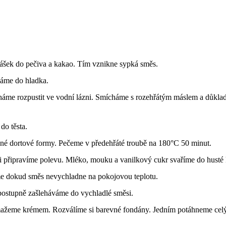
šek do pečiva a kakao. Tím vznikne sypká směs.
háme do hladka.
me rozpustit ve vodní lázni. Smícháme s rozehřátým máslem a důklad
do těsta.
né dortové formy. Pečeme v předehřáté troubě na 180°C 50 minut.
 připravíme polevu. Mléko, mouku a vanilkový cukr svaříme do husté 
e dokud směs nevychladne na pokojovou teplotu.
ostupně zašleháváme do vychladlé směsi.
ažeme krémem. Rozválíme si barevné fondány. Jedním potáhneme celý