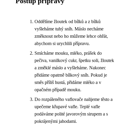
Postup přípravy
Oddělíme žloutek od bílků a z bílků
vyšleháme tuhý sníh. Máslo necháme
změknout nebo ho můžeme lehce ohřát,
abychom si urychlili přípravu.
Smícháme mouku, mléko, prášek do
pečiva, vanilkový cukr, špetku soli, žloutek
a změklé máslo a vyšleháme. Nakonec
přidáme opatrně bílkový sníh. Pokud je
směs příliš hustá, přidáme mléko a v
opačném případě mouku.
Do rozpáleného vaflovače nalijeme těsto a
upečeme křupavé vafle. Teplé vafle
podáváme polité javorovým sirupem a s
pokrájenými jahodami.