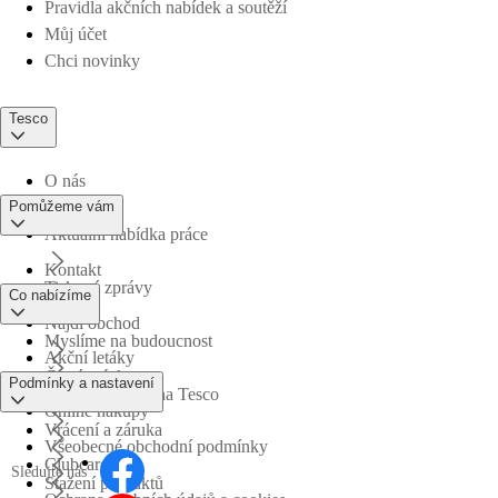
Pravidla akčních nabídek a soutěží
Můj účet
Chci novinky
Tesco
O nás
Pomůžeme vám
Aktuální nabídka práce
Kontakt
Tiskové zprávy
Co nabízíme
Najdi obchod
Myslíme na budoucnost
Akční letáky
Časté otázky
Podmínky a nastavení
Obchodní skupina Tesco
Online nákupy
Vrácení a záruka
Všeobecné obchodní podmínky
Clubcard
Sledujte nás
Stažení produktů