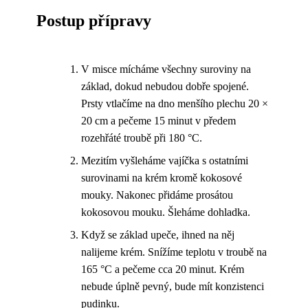
Postup přípravy
V misce mícháme všechny suroviny na
základ, dokud nebudou dobře spojené.
Prsty vtlačíme na dno menšího plechu 20 ×
20 cm a pečeme 15 minut v předem
rozehřáté troubě při 180 °C.
Mezitím vyšleháme vajíčka s ostatními
surovinami na krém kromě kokosové
mouky. Nakonec přidáme prosátou
kokosovou mouku. Šleháme dohladka.
Když se základ upeče, ihned na něj
nalijeme krém. Snížíme teplotu v troubě na
165 °C a pečeme cca 20 minut. Krém
nebude úplně pevný, bude mít konzistenci
pudinku.