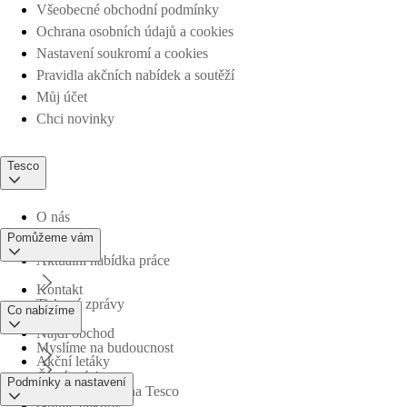
Všeobecné obchodní podmínky
Ochrana osobních údajů a cookies
Nastavení soukromí a cookies
Pravidla akčních nabídek a soutěží
Můj účet
Chci novinky
Tesco
O nás
Pomůžeme vám
Aktuální nabídka práce
Kontakt
Tiskové zprávy
Co nabízíme
Najdi obchod
Myslíme na budoucnost
Akční letáky
Časté otázky
Podmínky a nastavení
Obchodní skupina Tesco
Online nákupy