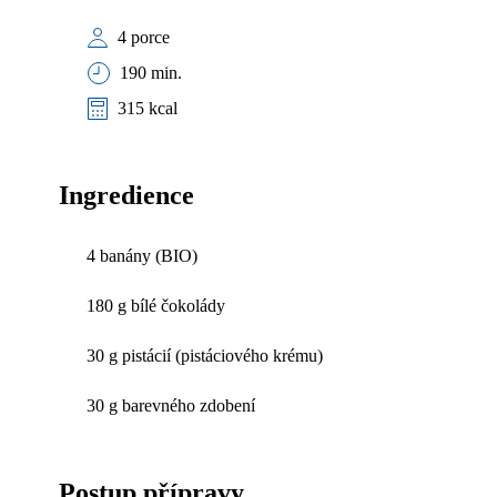
4 porce
190 min.
315 kcal
Ingredience
4 banány (BIO)
180 g bílé čokolády
30 g pistácií (pistáciového krému)
30 g barevného zdobení
Postup přípravy