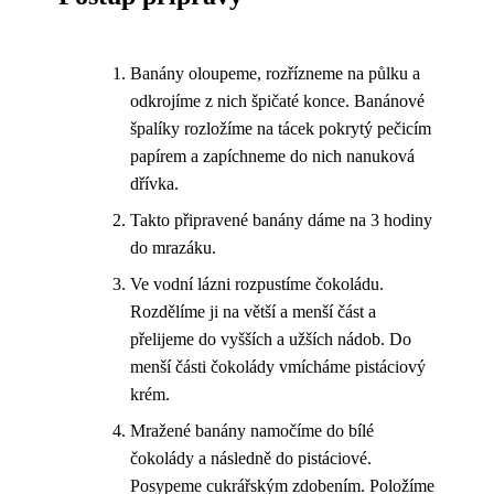
Banány oloupeme, rozřízneme na půlku a
odkrojíme z nich špičaté konce. Banánové
špalíky rozložíme na tácek pokrytý pečicím
papírem a zapíchneme do nich nanuková
dřívka.
Takto připravené banány dáme na 3 hodiny
do mrazáku.
Ve vodní lázni rozpustíme čokoládu.
Rozdělíme ji na větší a menší část a
přelijeme do vyšších a užších nádob. Do
menší části čokolády vmícháme pistáciový
krém.
Mražené banány namočíme do bílé
čokolády a následně do pistáciové.
Posypeme cukrářským zdobením. Položíme