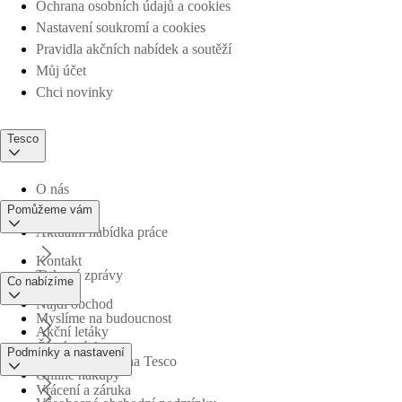
Ochrana osobních údajů a cookies
Nastavení soukromí a cookies
Pravidla akčních nabídek a soutěží
Můj účet
Chci novinky
Tesco
O nás
Pomůžeme vám
Aktuální nabídka práce
Kontakt
Tiskové zprávy
Co nabízíme
Najdi obchod
Myslíme na budoucnost
Akční letáky
Časté otázky
Podmínky a nastavení
Obchodní skupina Tesco
Online nákupy
Vrácení a záruka