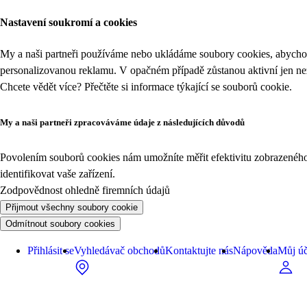
Nastavení soukromí a cookies
My a naši partneři používáme nebo ukládáme soubory cookies, abychom
personalizovanou reklamu. V opačném případě zůstanou aktivní jen n
Chcete vědět více? Přečtěte si informace týkající se
souborů cookie
.
My a naši partneři zpracováváme údaje z následujících důvodů
Povolením souborů cookies nám umožníte měřit efektivitu zobrazeného o
identifikovat vaše zařízení.
Zodpovědnost ohledně firemních údajů
Přijmout všechny soubory cookie
Odmítnout soubory cookies
Přihlásit se
Vyhledávač obchodů
Kontaktujte nás
Nápověda
Můj úč