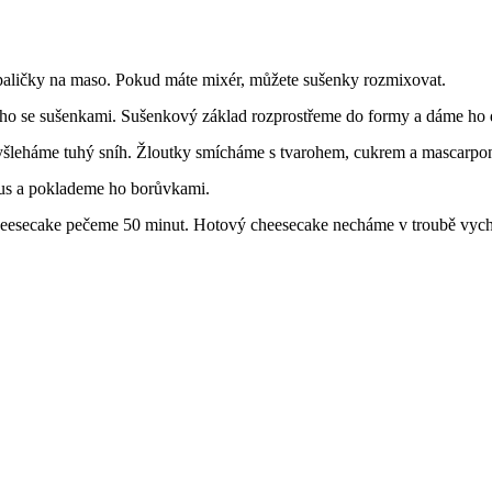
paličky na maso. Pokud máte mixér, můžete sušenky rozmixovat.
ho se sušenkami. Sušenkový základ rozprostřeme do formy a dáme ho d
vyšleháme tuhý sníh. Žloutky smícháme s tvarohem, cukrem a mascarp
us a poklademe ho borůvkami.
heesecake pečeme 50 minut. Hotový cheesecake necháme v troubě vych