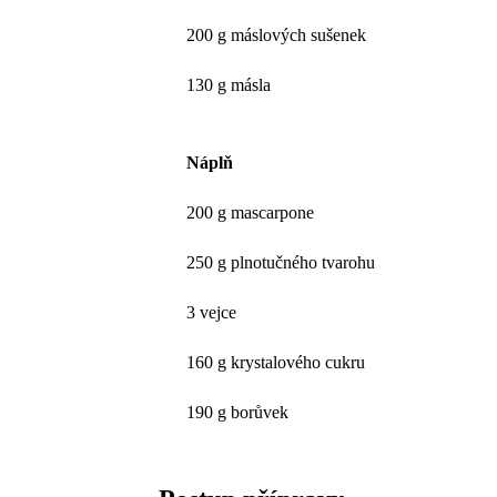
200 g máslových sušenek
130 g másla
Náplň
200 g mascarpone
250 g plnotučného tvarohu
3 vejce
160 g krystalového cukru
190 g borůvek