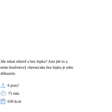
Jde mlsat zdravě a bez lepku? Ano jde to a
tento borůvkový cheesecake bez lepku je toho
důkazem.
6 porcí
75 min.
630 kcal