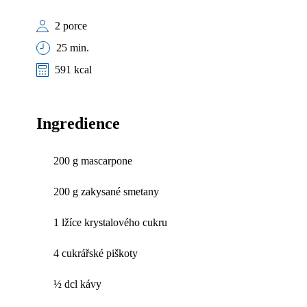
2 porce
25 min.
591 kcal
Ingredience
200 g mascarpone
200 g zakysané smetany
1 lžíce krystalového cukru
4 cukrářské piškoty
½ dcl kávy