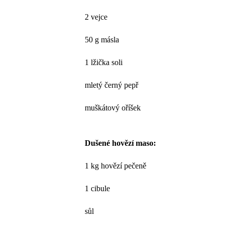
2 vejce
50 g másla
1 lžička soli
mletý černý pepř
muškátový oříšek
Dušené hovězí maso:
1 kg hovězí pečeně
1 cibule
sůl