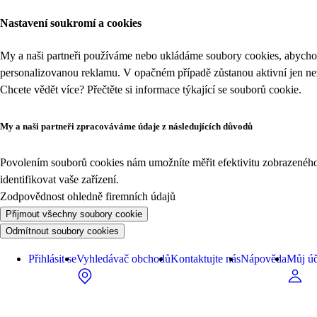
Nastavení soukromí a cookies
My a naši partneři používáme nebo ukládáme soubory cookies, abychom
personalizovanou reklamu. V opačném případě zůstanou aktivní jen n
Chcete vědět více? Přečtěte si informace týkající se
souborů cookie
.
My a naši partneři zpracováváme údaje z následujících důvodů
Povolením souborů cookies nám umožníte měřit efektivitu zobrazeného o
identifikovat vaše zařízení.
Zodpovědnost ohledně firemních údajů
Přijmout všechny soubory cookie
Odmítnout soubory cookies
Přihlásit se
Vyhledávač obchodů
Kontaktujte nás
Nápověda
Můj úč