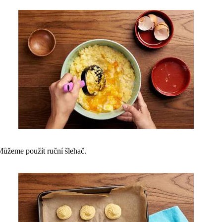
ůžeme použít ruční šlehač.