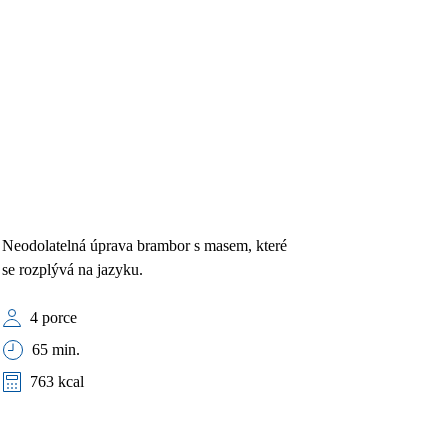
Neodolatelná úprava brambor s masem, které
se rozplývá na jazyku.
4 porce
65 min.
763 kcal