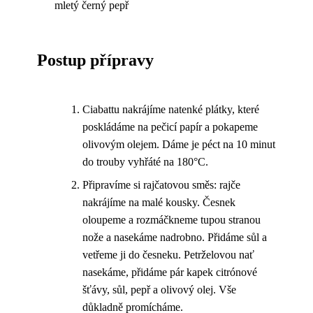
mletý černý pepř
Postup přípravy
Ciabattu nakrájíme natenké plátky, které
poskládáme na pečicí papír a pokapeme
olivovým olejem. Dáme je péct na 10 minut
do trouby vyhřáté na 180°C.
Připravíme si rajčatovou směs: rajče
nakrájíme na malé kousky. Česnek
oloupeme a rozmáčkneme tupou stranou
nože a nasekáme nadrobno. Přidáme sůl a
vetřeme ji do česneku. Petrželovou nať
nasekáme, přidáme pár kapek citrónové
šťávy, sůl, pepř a olivový olej. Vše
důkladně promícháme.