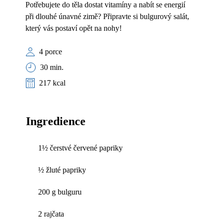
Potřebujete do těla dostat vitamíny a nabít se energií
při dlouhé únavné zimě? Připravte si bulgurový salát,
který vás postaví opět na nohy!
4 porce
30 min.
217 kcal
Ingredience
1½ čerstvé červené papriky
½ žluté papriky
200 g bulguru
2 rajčata