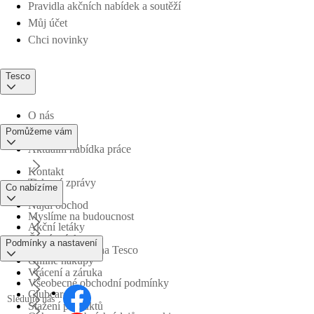
Pravidla akčních nabídek a soutěží
Můj účet
Chci novinky
Tesco
O nás
Pomůžeme vám
Aktuální nabídka práce
Kontakt
Tiskové zprávy
Co nabízíme
Najdi obchod
Myslíme na budoucnost
Akční letáky
Časté otázky
Podmínky a nastavení
Obchodní skupina Tesco
Online nákupy
Vrácení a záruka
Všeobecné obchodní podmínky
Clubcard
Sledujte nás
Stažení produktů