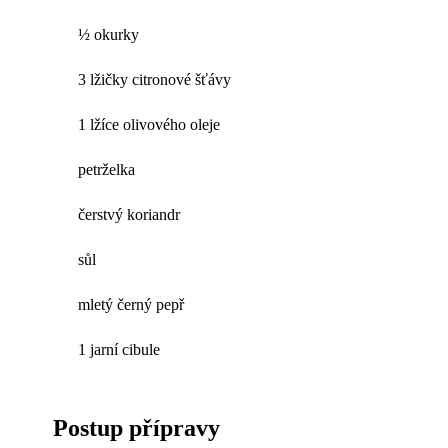
½ okurky
3 lžičky citronové šťávy
1 lžíce olivového oleje
petrželka
čerstvý koriandr
sůl
mletý černý pepř
1 jarní cibule
Postup přípravy