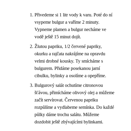
Přivedeme si 1 litr vody k varu. Poté do ní
vsypeme bulgur a vaříme 2 minuty.
Vypneme plamen a bulgur necháme ve
vodě ještě 15 minut dojít.
Žlutou papriku, 1/2 červené papriky,
okurku a rajčata nakrájíme na opravdu
velmi drobné kousky. Ty smícháme s
bulgurem. Přidáme posekanou jarní
cibulku, bylinky a osolíme a opepříme.
Bulgurový salát ochutíme citronovou
šťávou, přimícháme olivový olej a můžeme
začít servírovat. Červenou papriku
rozpůlíme a vydlabeme semínka. Do každé
půlky dáme trochu salátu. Můžeme
dozdobit ještě zbývajícími bylinkami.