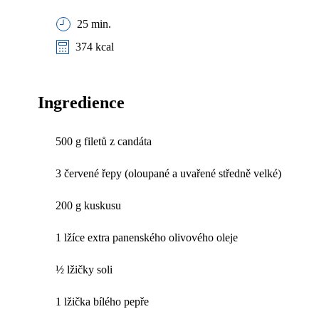
25 min.
374 kcal
Ingredience
500 g filetů z candáta
3 červené řepy (oloupané a uvařené středně velké)
200 g kuskusu
1 lžíce extra panenského olivového oleje
½ lžičky soli
1 lžička bílého pepře