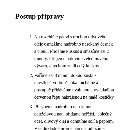
Postup přípravy
Na rozehřáté pánvi s trochou olivového
oleje osmažíme nadrobno nasekaný česnek
a cibuli. Přidáme kuskus a smažíme asi 2
minuty. Přilijeme polovinu zeleninového
vývaru, abychom zalili celý kuskus.
Vaříme asi 8 minut, dokud kuskus
nevstřebá vodu. Zlehka mícháme a
postupně přidáváme uvařenou a vychladlou
červenou řepu nakrájenou na malé kostičky.
Přisypeme nadrobno nasekanou
petrželovou nať, přidáme hořčici, jablečný
ocet, olivový olej a ochutíme solí a pepřem.
Vše důkladně promícháme a odložíme.