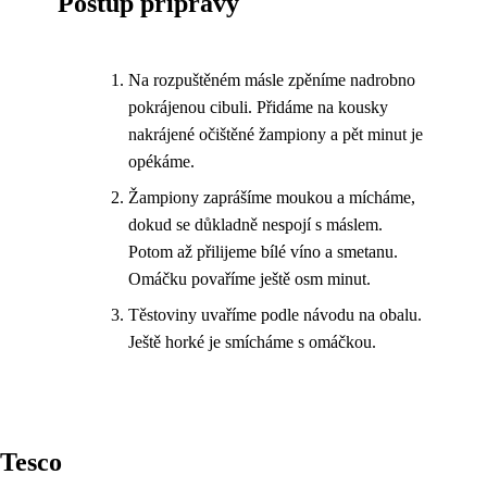
Postup přípravy
Na rozpuštěném másle zpěníme nadrobno
pokrájenou cibuli. Přidáme na kousky
nakrájené očištěné žampiony a pět minut je
opékáme.
Žampiony zaprášíme moukou a mícháme,
dokud se důkladně nespojí s máslem.
Potom až přilijeme bílé víno a smetanu.
Omáčku povaříme ještě osm minut.
Těstoviny uvaříme podle návodu na obalu.
Ještě horké je smícháme s omáčkou.
Tesco