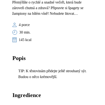
Přemýšlíte o rychlé a snadné večeři, která bude
zároveň chutná a zdravá? Připravte si špagety se
žampiony na bílém víně! Nebudete litovat…
4 porce
30 min.
145 kcal
Popis
TIP: K těstovinám přidejte ještě strouhaný sýr.
Budou o něco krémovější.
Ingredience