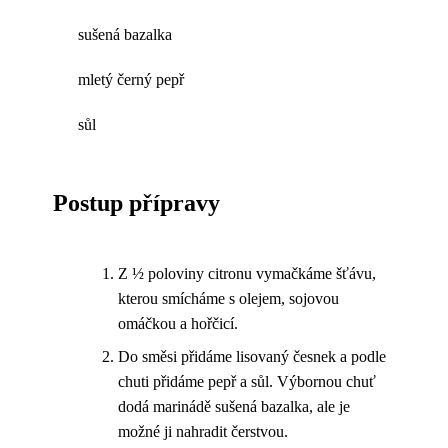
sušená bazalka
mletý černý pepř
sůl
Postup přípravy
Z ½ poloviny citronu vymačkáme šťávu,
kterou smícháme s olejem, sojovou
omáčkou a hořčicí.
Do směsi přidáme lisovaný česnek a podle
chuti přidáme pepř a sůl. Výbornou chuť
dodá marinádě sušená bazalka, ale je
možné ji nahradit čerstvou.