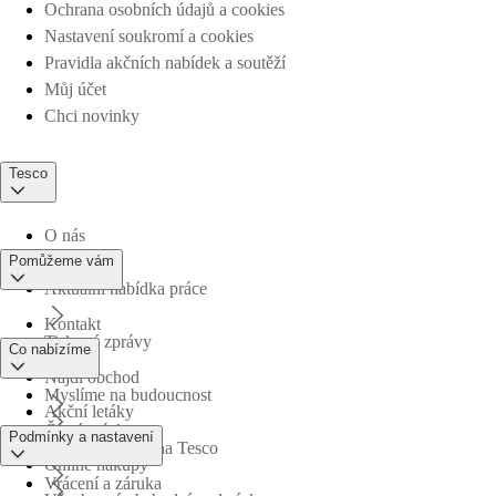
Ochrana osobních údajů a cookies
Nastavení soukromí a cookies
Pravidla akčních nabídek a soutěží
Můj účet
Chci novinky
Tesco
O nás
Pomůžeme vám
Aktuální nabídka práce
Kontakt
Tiskové zprávy
Co nabízíme
Najdi obchod
Myslíme na budoucnost
Akční letáky
Časté otázky
Podmínky a nastavení
Obchodní skupina Tesco
Online nákupy
Vrácení a záruka