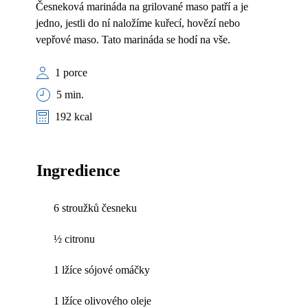
Česneková marináda na grilované maso patří a je
jedno, jestli do ní naložíme kuřecí, hovězí nebo
vepřové maso. Tato marináda se hodí na vše.
1 porce
5 min.
192 kcal
Ingredience
6 stroužků česneku
½ citronu
1 lžíce sójové omáčky
1 lžíce olivového oleje