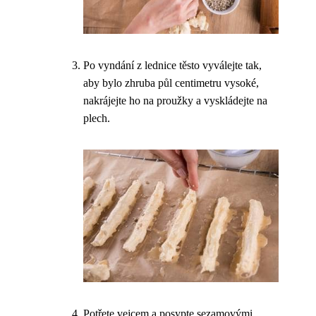
Po vyndání z lednice těsto vyválejte tak,
aby bylo zhruba půl centimetru vysoké,
nakrájejte ho na proužky a vyskládejte na
plech.
Potřete vejcem a posypte sezamovými