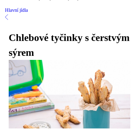
Hlavní jídla
Chlebové tyčinky s čerstvým
sýrem