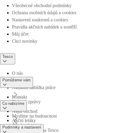
Všeobecné obchodní podmínky
Ochrana osobních údajů a cookies
Nastavení soukromí a cookies
Pravidla akčních nabídek a soutěží
Můj účet
Chci novinky
Tesco
O nás
Pomůžeme vám
Aktuální nabídka práce
Kontakt
Tiskové zprávy
Co nabízíme
Najdi obchod
Myslíme na budoucnost
Akční letáky
Časté otázky
Podmínky a nastavení
Obchodní skupina Tesco