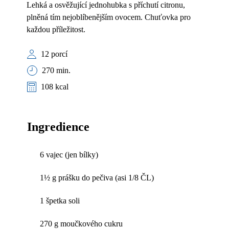
Lehká a osvěžující jednohubka s příchutí citronu,
plněná tím nejoblíbenějším ovocem. Chuťovka pro
každou příležitost.
12 porcí
270 min.
108 kcal
Ingredience
6 vajec (jen bílky)
1½ g prášku do pečiva (asi 1/8 ČL)
1 špetka soli
270 g moučkového cukru