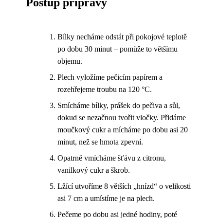
Postup přípravy
Bílky necháme odstát při pokojové teplotě
po dobu 30 minut – pomůže to většímu
objemu.
Plech vyložíme pečicím papírem a
rozehřejeme troubu na 120 °C.
Smícháme bílky, prášek do pečiva a sůl,
dokud se nezačnou tvořit vločky. Přidáme
moučkový cukr a mícháme po dobu asi 20
minut, než se hmota zpevní.
Opatrně vmícháme šťávu z citronu,
vanilkový cukr a škrob.
Lžící utvoříme 8 větších „hnízd“ o velikosti
asi 7 cm a umístíme je na plech.
Pečeme po dobu asi jedné hodiny, poté