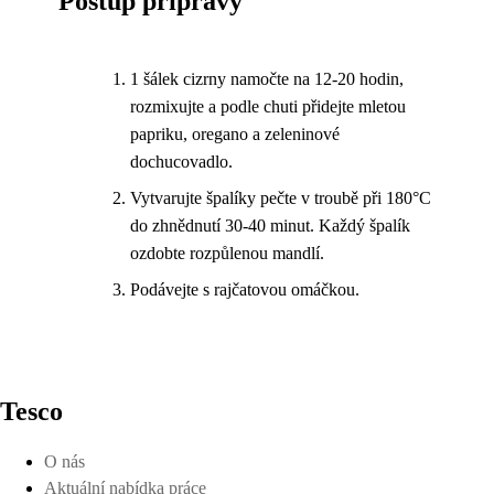
Postup přípravy
1 šálek cizrny namočte na 12-20 hodin,
rozmixujte a podle chuti přidejte mletou
papriku, oregano a zeleninové
dochucovadlo.
Vytvarujte špalíky pečte v troubě při 180°C
do zhnědnutí 30-40 minut. Každý špalík
ozdobte rozpůlenou mandlí.
Podávejte s rajčatovou omáčkou.
Tesco
O nás
Aktuální nabídka práce