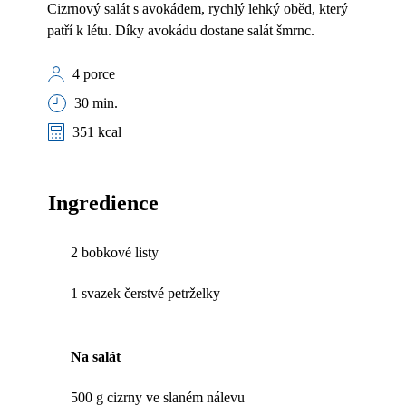
Cizrnový salát s avokádem, rychlý lehký oběd, který
patří k létu. Díky avokádu dostane salát šmrnc.
4 porce
30 min.
351 kcal
Ingredience
2 bobkové listy
1 svazek čerstvé petrželky
Na salát
500 g cizrny ve slaném nálevu