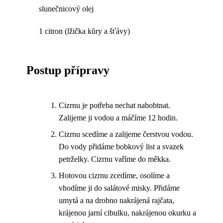
slunečnicový olej
1 citron (lžička kůry a šťávy)
Postup přípravy
Cizrnu je potřeba nechat nabobtnat.
Zalijeme ji vodou a máčíme 12 hodin.
Cizrnu scedíme a zalijeme čerstvou vodou.
Do vody přidáme bobkový list a svazek
petrželky. Cizrnu vaříme do měkka.
Hotovou cizrnu zcedíme, osolíme a
vhodíme ji do salátové misky. Přidáme
umytá a na drobno nakrájená rajčata,
krájenou jarní cibulku, nakrájenou okurku a