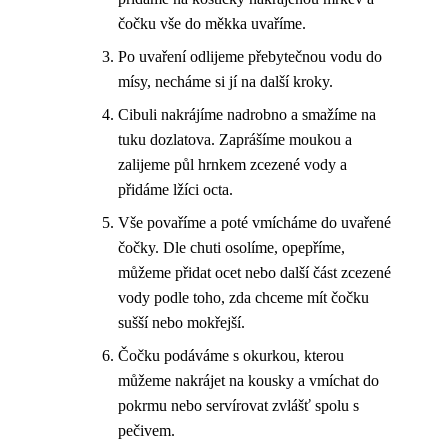
čočku vše do měkka uvaříme.
Po uvaření odlijeme přebytečnou vodu do
mísy, necháme si jí na další kroky.
Cibuli nakrájíme nadrobno a smažíme na
tuku dozlatova. Zaprášíme moukou a
zalijeme půl hrnkem zcezené vody a
přidáme lžíci octa.
Vše povaříme a poté vmícháme do uvařené
čočky. Dle chuti osolíme, opepříme,
můžeme přidat ocet nebo další část zcezené
vody podle toho, zda chceme mít čočku
sušší nebo mokřejší.
Čočku podáváme s okurkou, kterou
můžeme nakrájet na kousky a vmíchat do
pokrmu nebo servírovat zvlášť spolu s
pečivem.