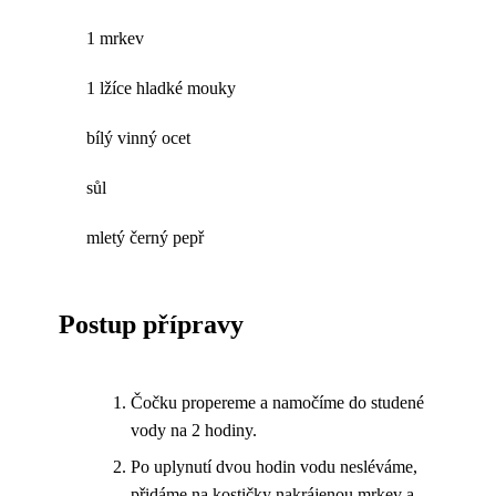
1 mrkev
1 lžíce hladké mouky
bílý vinný ocet
sůl
mletý černý pepř
Postup přípravy
Čočku propereme a namočíme do studené
vody na 2 hodiny.
Po uplynutí dvou hodin vodu nesléváme,
přidáme na kostičky nakrájenou mrkev a