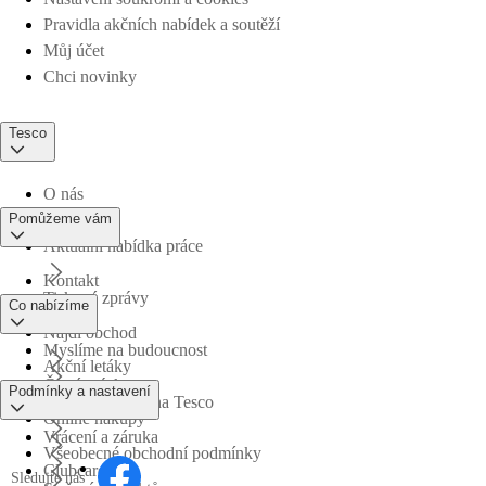
Pravidla akčních nabídek a soutěží
Můj účet
Chci novinky
Tesco
O nás
Pomůžeme vám
Aktuální nabídka práce
Kontakt
Tiskové zprávy
Co nabízíme
Najdi obchod
Myslíme na budoucnost
Akční letáky
Časté otázky
Podmínky a nastavení
Obchodní skupina Tesco
Online nákupy
Vrácení a záruka
Všeobecné obchodní podmínky
Clubcard
Sledujte nás