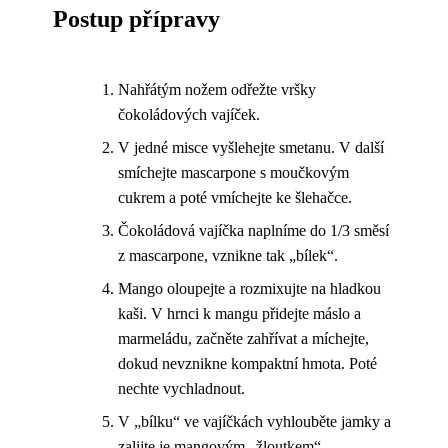
Postup přípravy
Nahřátým nožem odřežte vršky
čokoládových vajíček.
V jedné misce vyšlehejte smetanu. V další
smíchejte mascarpone s moučkovým
cukrem a poté vmíchejte ke šlehačce.
Čokoládová vajíčka naplníme do 1/3 směsí
z mascarpone, vznikne tak „bílek“.
Mango oloupejte a rozmixujte na hladkou
kaši. V hrnci k mangu přidejte máslo a
marmeládu, začněte zahřívat a míchejte,
dokud nevznikne kompaktní hmota. Poté
nechte vychladnout.
V „bílku“ ve vajíčkách vyhlouběte jamky a
zalijte je mangovým „žloutkem“.