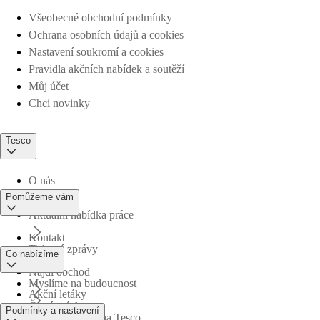
Všeobecné obchodní podmínky
Ochrana osobních údajů a cookies
Nastavení soukromí a cookies
Pravidla akčních nabídek a soutěží
Můj účet
Chci novinky
Tesco
O nás
Pomůžeme vám
Aktuální nabídka práce
Kontakt
Tiskové zprávy
Co nabízíme
Najdi obchod
Myslíme na budoucnost
Akční letáky
Časté otázky
Podmínky a nastavení
Obchodní skupina Tesco